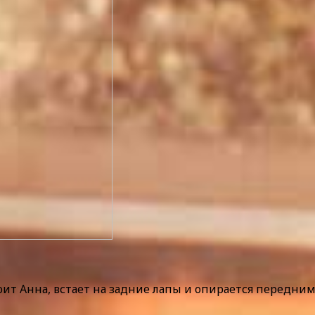
оит Анна, встает на задние лапы и опирается передни