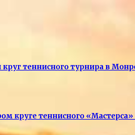
й круг теннисного турнира в Монр
ром круге теннисного «Мастерса»