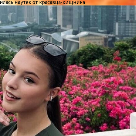
илась наутек от красавца-хищника