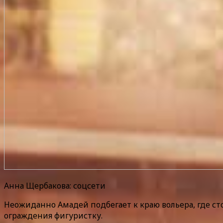
Анна Щербакова: соцсети
Неожиданно Амадей подбегает к краю вольера, где ст
ограждения фигуристку.