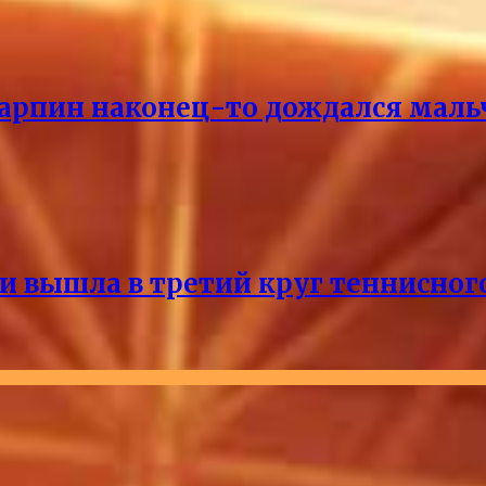
Карпин наконец-то дождался маль
и вышла в третий круг теннисног