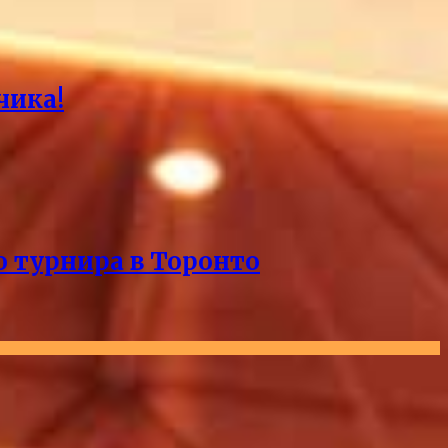
чика!
о турнира в Торонто