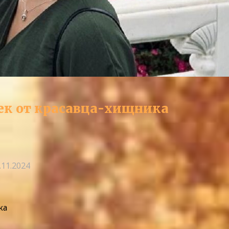
ек от красавца-хищника
.11.2024
ка