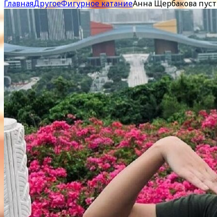
Главная
Другое
Фигурное катание
Анна Щербакова пуст