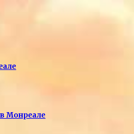
еале
 в Монреале