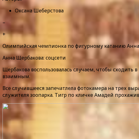
Оксана Шеберстова
–
+
Олимпийская чемпионка по фигурному катанию Анна 
Анна Щербакова: соцсети
Щербакова воспользовалась случаем, чтобы сходить в 
взаимным.
Все случившееся запечатлела фотокамера на трех выр
служителя зоопарка. Тигр по кличке Амадей прохажив