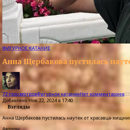
ФИГУРНОЕ КАТАНИЕ
Анна Щербакова пустилась наут
72 просмотров
Фигурное катание
Нет комментариев
22
Добавлено
Ноя. 22, 2024 в 17:40
72
Взгляды
Анна Щербакова пустилась наутек от красавца-хищни
Авторы: