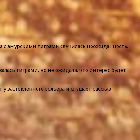
а с амурскими тиграми случилась неожиданность.
валась тиграми, но не ожидала, что интерес будет
 у застекленного вольера и слушает рассказ