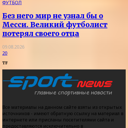
ФУТБОЛ
Без него мир не узнал бы о
Месси. Великий футболист
потерял своего отца
09.08.2026
20
TF
Все материалы на данном сайте взяты из открытых
источников - имеют обратную ссылку на материал в
интернете или присланы посетителями сайта и
предоставляются исключительно в