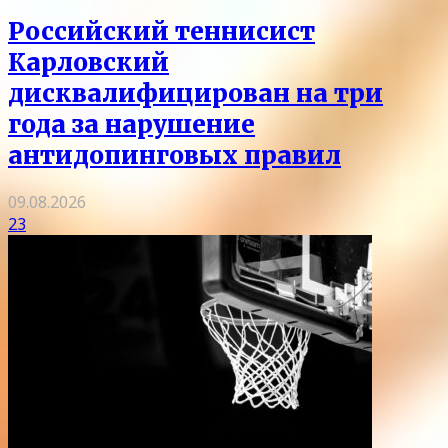
Российский теннисист
Карловский
дисквалифицирован на три
года за нарушение
антидопинговых правил
09.08.2026
23