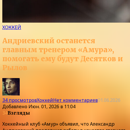
ХОККЕЙ
Андриевский останется
главным тренером «Амура»,
помогать ему будут Десятков и
Рылов
34 просмотров
Хоккей
Нет комментариев
01.06.2026
Добавлено
Июн. 01, 2026 в 11:04
34
Взгляды
Хоккейный клуб «Амур» объявил, что Александр