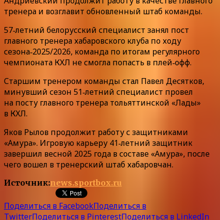
Андриевский продолжит работу в качестве главного
тренера и возглавит обновленный штаб команды.
57‑летний белорусский специалист занял пост
главного тренера хабаровского клуба по ходу
сезона‑2025/2026, команда по итогам регулярного
чемпионата КХЛ не смогла попасть в плей‑офф.
Старшим тренером команды стал Павел Десятков,
минувший сезон 51‑летний специалист провел
на посту главного тренера тольяттинской «Лады»
в КХЛ.
Яков Рылов продолжит работу с защитниками
«Амура». Игровую карьеру 41‑летний защитник
завершил весной 2025 года в составе «Амура», после
чего вошел в тренерский штаб хабаровчан.
Источник:
news.sportbox.ru
Поделиться в Facebook
Поделиться в
Twitter
Поделиться в Pinterest
Поделиться в LinkedIn