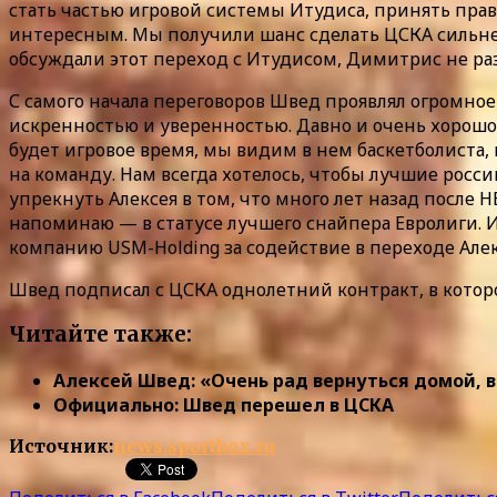
стать частью игровой системы Итудиса, принять прави
интересным. Мы получили шанс сделать ЦСКА сильнее,
обсуждали этот переход с Итудисом, Димитрис не раз 
С самого начала переговоров Швед проявлял огромное
искренностью и уверенностью. Давно и очень хорошо 
будет игровое время, мы видим в нем баскетболиста,
на команду. Нам всегда хотелось, чтобы лучшие росс
упрекнуть Алексея в том, что много лет назад после
напоминаю — в статусе лучшего снайпера Евролиги. И
компанию USM-Holding за содействие в переходе Але
Швед подписал с ЦСКА однолетний контракт, в котор
Читайте также:
Алексей Швед: «Очень рад вернуться домой, 
Официально: Швед перешел в ЦСКА
Источник:
news.sportbox.ru