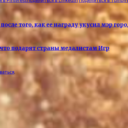
 в Pinterest
Поделиться в LinkedIn
Поделиться в Tumblr
сле того, как ее награду укусил мэр горо
 что подарят страны медалистам Игр
ваться
.