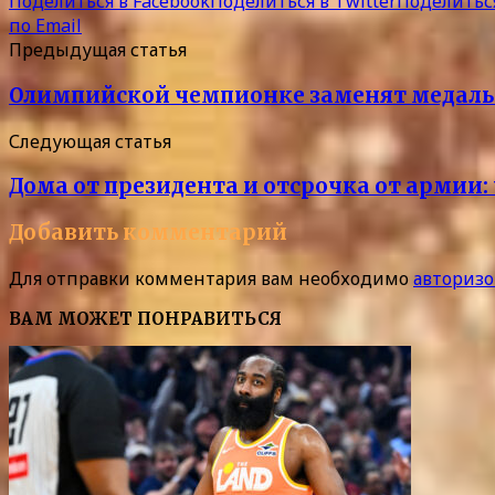
Поделиться в Facebook
Поделиться в Twitter
Поделиться
по Email
Предыдущая статья
Олимпийской чемпионке заменят медаль по
Следующая статья
Дома от президента и отсрочка от армии:
Добавить комментарий
Для отправки комментария вам необходимо
авторизо
ВАМ МОЖЕТ ПОНРАВИТЬСЯ