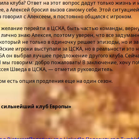
ла клуба? Ответ на этот вопрос дадут только жизнь и 
 а Алексей бросил вызов самому себе. Этой ситуацией
говорил с Алексеем, я постоянно общался с игроком.
 желание перейти в ЦСКА, быть частью команды, верну
лично знаю Алексея, поэтому уверен, что все задуманн
 который не только в одиночку решает эпизоды, но и з
ийские игроки выступали за ЦСКА, но в реальности это
 НБА он выбрал лучшее предложение другого клуба. Се
 мы говорим: добро пожаловать! В заключение, хочу п
ксея Шведа в ЦСКА, — отметил руководитель.
ом есть опция продления еще на один сезон.
в сильнейший клуб Европы»