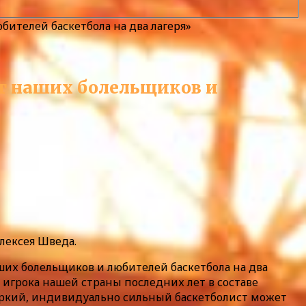
ителей баскетбола на два лагеря»
ит наших болельщиков и
лексея Шведа.
ших болельщиков и любителей баскетбола на два
о игрока нашей страны последних лет в составе
ь яркий, индивидуально сильный баскетболист может