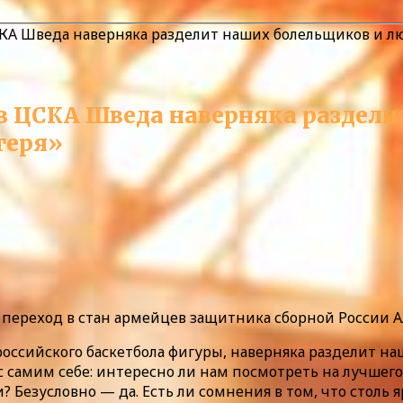
КА Шведа наверняка разделит наших болельщиков и люб
в ЦСКА Шведа наверняка раздел
геря»
ереход в стан армейцев защитника сборной России А
оссийского баскетбола фигуры, наверняка разделит на
ос самим себе: интересно ли нам посмотреть на лучшег
и? Безусловно — да. Есть ли сомнения в том, что стол