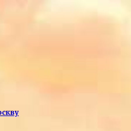
оскву