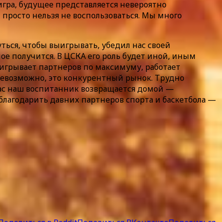
игра, будущее представляется невероятно
 просто нельзя не воспользоваться. Мы много
ться, чтобы выигрывать, убедил нас своей
ое получится. В ЦСКА его роль будет иной, иным
аигрывает партнеров по максимуму, работает
 невозможно, это конкурентный рынок. Трудно
йчас наш воспитанник возвращается домой —
облагодарить давних партнеров спорта и баскетбола —