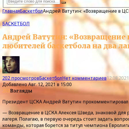
Главная
Баскетбол
Андрей Ватутин: «Возвращение в ЦС
БАСКЕТБОЛ
Андрей Ватутин: «Возвращение 
любителей баскетбола на два ла
202 просмотров
Баскетбол
Нет комментариев
12.08.2021
Добавлено
Авг. 12, 2021 в 15:00
202
Взгляды
Президент ЦСКА Андрей Ватутин прокомментировал п
— Возвращение в ЦСКА Алексея Шведа, знаковой для р
лагеря. Полагаю, в первую очередь стоит задать вопр
команды, которая борется за титул чемпиона Евролиг