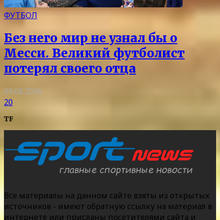
ФУТБОЛ
Без него мир не узнал бы о
Месси. Великий футболист
потерял своего отца
09.08.2026
20
TF
Все материалы на данном сайте взяты из открытых
источников - имеют обратную ссылку на материал в
интернете или присланы посетителями сайта и