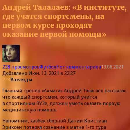
Андрей Талалаев: «В институте,
где учатся спортсмены, на
первом курсе проходят
оказание первой помощи»
228 просмотров
Футбол
Нет комментариев
13.06.2021
Добавлено
Июн. 13, 2021 в 22:27
228
Взгляды
Главный тренер «Ахмата» Андрей Талалаев рассказал,
что каждый спортсмен, который учится
в спортивном ВУЗе, должен уметь оказать первую
медицинскую помощь.
Напомним, хавбек сборной Дании Кристиан
Эриксен потерял сознание в матче 1-го тура