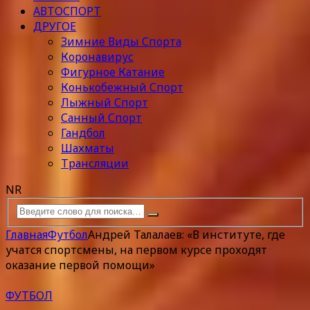
АВТОСПОРТ
ДРУГОЕ
Зимние Виды Спорта
Коронавирус
Фигурное Катание
Конькобежный Спорт
Лыжный Спорт
Санный Спорт
Гандбол
Шахматы
Трансляции
NR
Главная
Футбол
Андрей Талалаев: «В институте, где
учатся спортсмены, на первом курсе проходят
оказание первой помощи»
ФУТБОЛ