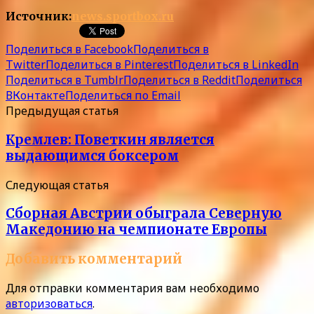
Источник:
news.sportbox.ru
Поделиться в Facebook
Поделиться в
Twitter
Поделиться в Pinterest
Поделиться в LinkedIn
Поделиться в Tumblr
Поделиться в Reddit
Поделиться
ВКонтакте
Поделиться по Email
Предыдущая статья
Кремлев: Поветкин является
выдающимся боксером
Следующая статья
Сборная Австрии обыграла Северную
Македонию на чемпионате Европы
Добавить комментарий
Для отправки комментария вам необходимо
авторизоваться
.