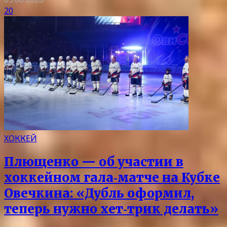
20
ХОККЕЙ
Плющенко — об участии в
хоккейном гала‑матче на Кубке
Овечкина: «Дубль оформил,
теперь нужно хет‑трик делать»