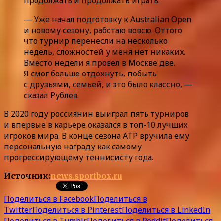
продолжать и продолжать играть.
— Уже начал подготовку к Australian Open
и новому сезону, работаю вовсю. Оттого
что турнир перенесли на несколько
недель, сложностей у меня нет никаких.
Вместо недели я провел в Москве две.
Я смог больше отдохнуть, побыть
с друзьями, семьей, и это было классно, —
сказал Рублев.
В 2020 году россиянин выиграл пять турниров
и впервые в карьере оказался в топ-10 лучших
игроков мира. В конце сезона ATP вручила ему
персональную награду как самому
прогрессирующему теннисисту года.
Источник:
news.sportbox.ru
Поделиться в Facebook
Поделиться в
Twitter
Поделиться в Pinterest
Поделиться в LinkedIn
Поделиться в Tumblr
Поделиться в Reddit
Поделиться