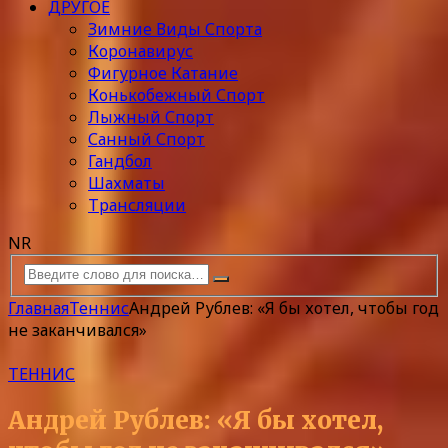
ДРУГОЕ
Зимние Виды Спорта
Коронавирус
Фигурное Катание
Конькобежный Спорт
Лыжный Спорт
Санный Спорт
Гандбол
Шахматы
Трансляции
NR
Главная
Теннис
Андрей Рублев: «Я бы хотел, чтобы год
не заканчивался»
ТЕННИС
Андрей Рублев: «Я бы хотел,