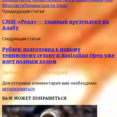
ВКонтакте
Поделиться по Email
Предыдущая статья
СМИ: «Реал» — главный претендент на
Алабу
Следующая статья
Рублев: подготовка к новому
теннисному сезону и Australian Open уже
идет полным ходом
Добавить комментарий
Для отправки комментария вам необходимо
авторизоваться
.
ВАМ МОЖЕТ ПОНРАВИТЬСЯ