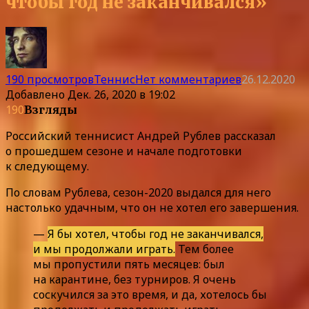
чтобы год не заканчивался»
190 просмотров
Теннис
Нет комментариев
26.12.2020
Добавлено
Дек. 26, 2020 в 19:02
190
Взгляды
Российский теннисист Андрей Рублев рассказал
о прошедшем сезоне и начале подготовки
к следующему.
По словам Рублева, сезон-2020 выдался для него
настолько удачным, что он не хотел его завершения.
—
Я бы хотел, чтобы год не заканчивался,
и мы продолжали играть.
Тем более
мы пропустили пять месяцев: был
на карантине, без турниров. Я очень
соскучился за это время, и да, хотелось бы