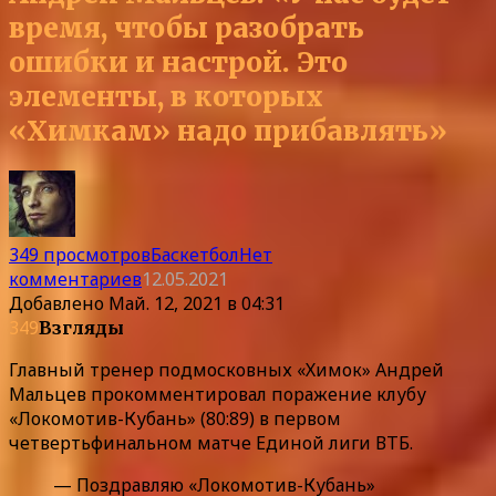
время, чтобы разобрать
ошибки и настрой. Это
элементы, в которых
«Химкам» надо прибавлять»
349 просмотров
Баскетбол
Нет
комментариев
12.05.2021
Добавлено
Май. 12, 2021 в 04:31
349
Взгляды
Главный тренер подмосковных «Химок» Андрей
Мальцев прокомментировал поражение клубу
«Локомотив-Кубань» (80:89) в первом
четвертьфинальном матче Единой лиги ВТБ.
— Поздравляю «Локомотив-Кубань»