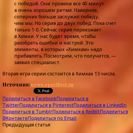
с победой. Они провели все 40 минут
в очень хорошем ритме. Наверное,
соперник больше заслужил победу,
чем мы. Но серия до двух побед. Пока счет
только 1-0. Сейчас серия переезжает
в Химки. У нас будет время, чтобы
разобрать ошибки и настрой. Это
элементы, в которых «Химкам» надо
прибавлять. Посмотрим, что получится, —
заявил специалист.
Вторая игра серии состоится в Химках 13 числа.
Источник:
news.sportbox.ru
Поделиться в Facebook
Поделиться в
Twitter
Поделиться в Pinterest
Поделиться в LinkedIn
Поделиться в Tumblr
Поделиться в Reddit
Поделиться
ВКонтакте
Поделиться по Email
Предыдущая статья