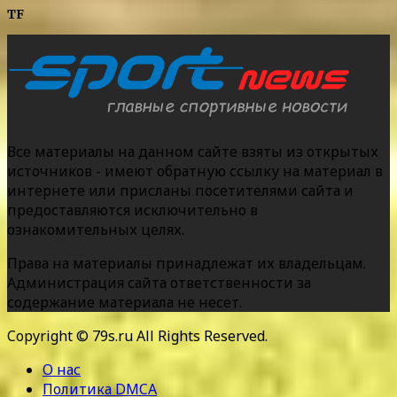
TF
Все материалы на данном сайте взяты из открытых
источников - имеют обратную ссылку на материал в
интернете или присланы посетителями сайта и
предоставляются исключительно в
ознакомительных целях.
Права на материалы принадлежат их владельцам.
Администрация сайта ответственности за
содержание материала не несет.
Copyright © 79s.ru All Rights Reserved.
О нас
Политика DMCA