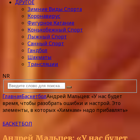
ДРУГОЕ
Зимние Виды Спорта
Коронавирус
Фигурное Катание
Конькобежный Спорт
Лыжный Спорт
Санный Спорт
Гандбол
Шахматы
Трансляции
NR
Главная
Баскетбол
Андрей Мальцев: «У нас будет
время, чтобы разобрать ошибки и настрой. Это
элементы, в которых «Химкам» надо прибавлять»
БАСКЕТБОЛ
Андрей Мальцев: «У нас будет