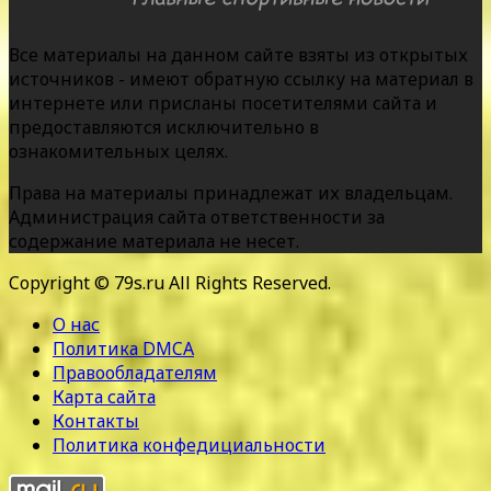
Все материалы на данном сайте взяты из открытых
источников - имеют обратную ссылку на материал в
интернете или присланы посетителями сайта и
предоставляются исключительно в
ознакомительных целях.
Права на материалы принадлежат их владельцам.
Администрация сайта ответственности за
содержание материала не несет.
Copyright © 79s.ru All Rights Reserved.
О нас
Политика DMCA
Правообладателям
Карта сайта
Контакты
Политика конфедициальности