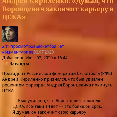
Андрей Кириленко: «Думал, что
Воронцевич закончит карьеру в
ЦСКА»
241 просмотров
Баскетбол
Нет
комментариев
02.07.2020
Добавлено
Июл. 02, 2020 в 16:44
241
Взгляды
Президент Российской федерации баскетбола (РФБ)
Андрей Кириленко признался, что был удивлен
решением форварда Андрея Воронцевича покинуть
ЦСКА.
— Был удивлен, что Воронцевич покинул
ЦСКА, все-таки 14 лет — это большой срок.
Я думал, он закончит свою карьеру