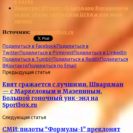
в клубе
Димитрис Итудис: «Благодарю Воронцевича
за все, что он сделал для ЦСКА и для меня
лично»
Источник:
news.sportbox.ru
Поделиться в Facebook
Поделиться в
Twitter
Поделиться в Pinterest
Поделиться в LinkedIn
Поделиться в Tumblr
Поделиться в Reddit
Поделиться
ВКонтакте
Поделиться по Email
Предыдущая статья
Квят сражается с лучшими, Шварцман
— с Маркеловым и Мазепиным.
Большой гоночный уик-энд на
Sportbox.ru
Следующая статья
СМИ: пилоты “Формулы-1” преклонят