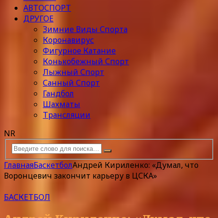
АВТОСПОРТ
ДРУГОЕ
Зимние Виды Спорта
Коронавирус
Фигурное Катание
Конькобежный Спорт
Лыжный Спорт
Санный Спорт
Гандбол
Шахматы
Трансляции
NR
Главная
Баскетбол
Андрей Кириленко: «Думал, что
Воронцевич закончит карьеру в ЦСКА»
БАСКЕТБОЛ