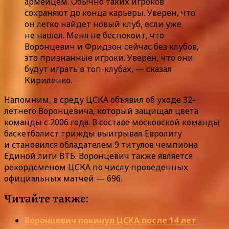
армейцем. Обычно таких игроков
сохраняют до конца карьеры. Уверен, что
он легко найдет новый клуб, если уже
не нашел. Меня не беспокоит, что
Воронцевич и Фридзон сейчас без клубов,
это признанные игроки. Уверен, что они
будут играть в топ-клубах, — сказал
Кириленко.
Напомним, в среду ЦСКА объявил об уходе 32-
летнего Воронцевича, который защищал цвета
команды с 2006 года. В составе московской команды
баскетболист трижды выигрывал Евролигу
и становился обладателем 9 титулов чемпиона
Единой лиги ВТБ. Воронцевич также является
рекордсменом ЦСКА по числу проведенных
официальных матчей — 696.
Читайте также:
Воронцевич покинул ЦСКА после 14 лет