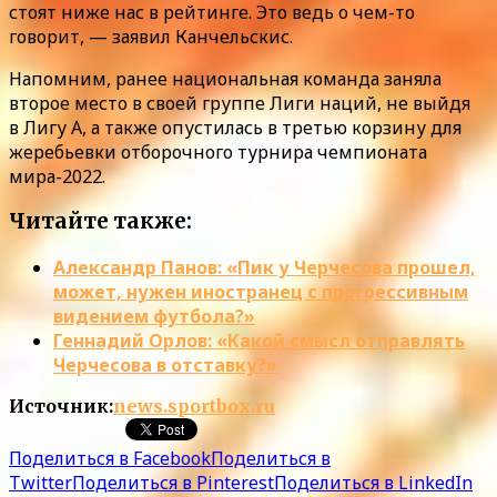
стоят ниже нас в рейтинге. Это ведь о чем-то
говорит, — заявил Канчельскис.
Напомним, ранее национальная команда заняла
второе место в своей группе Лиги наций, не выйдя
в Лигу А, а также опустилась в третью корзину для
жеребьевки отборочного турнира чемпионата
мира-2022.
Читайте также:
Александр Панов: «Пик у Черчесова прошел,
может, нужен иностранец с прогрессивным
видением футбола?»
Геннадий Орлов: «Какой смысл отправлять
Черчесова в отставку?»
Источник:
news.sportbox.ru
Поделиться в Facebook
Поделиться в
Twitter
Поделиться в Pinterest
Поделиться в LinkedIn