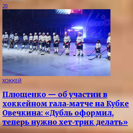
20
ХОККЕЙ
Плющенко — об участии в
хоккейном гала‑матче на Кубке
Овечкина: «Дубль оформил,
теперь нужно хет‑трик делать»