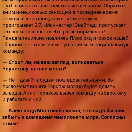
футболисты готовы, некоторые не совсем. Обратите
внимание, сколько сенсаций в последнее время:
немцы шесть пропускают, «Ливерпуль»
проигрывает 2:7, «Манчестер Юнайтед» пропускает
на своем поле шесть. Это разве нормально?
Пандемия сильно повлияла. Плюс ряд игроков нашей
сборной не готовы к выступлениям за национальную
команду.
— Стоит ли, на ваш взгляд, волноваться
Черчесову за свое место?
— Нет, давайте будем последовательными. Вот
после чемпионата Европы можно будет делать
выводы. А так Черчесов вывел команду на Евро, ему
и работать с ней.
— Александр Мостовой сказал, что надо бы нам
забыть о домашнем чемпионате мира. Согласны
с ним?