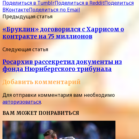
Поделиться в Tumblr
Поделиться в Reddit
Поделиться
ВКонтакте
Поделиться по Email
Предыдущая статья
«Бруклин» договорился с Харрисом о
контракте на 75 миллионов
Следующая статья
Росархив рассекретил документы из
фонда Нюрнбергского трибунала
Добавить комментарий
Для отправки комментария вам необходимо
авторизоваться
.
ВАМ МОЖЕТ ПОНРАВИТЬСЯ