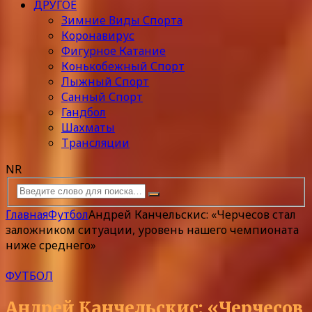
ДРУГОЕ
Зимние Виды Спорта
Коронавирус
Фигурное Катание
Конькобежный Спорт
Лыжный Спорт
Санный Спорт
Гандбол
Шахматы
Трансляции
NR
Главная
Футбол
Андрей Канчельскис: «Черчесов стал
заложником ситуации, уровень нашего чемпионата
ниже среднего»
ФУТБОЛ
Андрей Канчельскис: «Черчесов