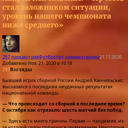
стал заложником ситуации,
уровень нашего чемпионата
ниже среднего»
297 просмотров
Футбол
Нет комментариев
21.11.2020
Добавлено
Ноя. 21, 2020 в 16:18
297
Взгляды
Бывший игрок сборной России Андрей Канчельскис
высказался о последних неудачных результатах
национальной команды.
— Что происходит со сборной в последнее время?
С октября как отрезало: шесть матчей без побед.
— Здесь есть много причин. Первая — пандемия, из-
за которой сезон получился скомканным. Некоторые