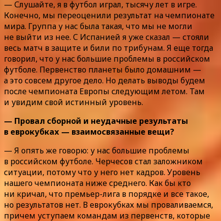
— Слушайте, я в футбол играл, тысячу лет в игре.
Конечно, мы переоценили результат на чемпионате
мира. Группа у нас была такая, что мы не могли
не выйти из нее. С Испанией я уже сказал — стояли
весь матч в защите и били по трибунам. Я еще тогда
говорил, что у нас большие проблемы в российском
футболе. Первенство планеты было домашним —
а это совсем другое дело. Но делать выводы будем
после чемпионата Европы следующим летом. Там
и увидим свой истинный уровень.
— Провал сборной и неудачные результаты
в еврокубках — взаимосвязанные вещи?
— Я опять же говорю: у нас большие проблемы
в российском футболе. Черчесов стал заложником
ситуации, потому что у него нет кадров. Уровень
нашего чемпионата ниже среднего. Как бы кто
ни кричал, что премьер-лига в порядке и все такое,
но результатов нет. В еврокубках мы проваливаемся,
причем уступаем командам из первенств, которые