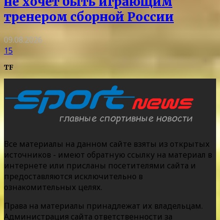
не хочет быть играющим
тренером сборной России
09.08.2026
15
TF
Все материалы на данном сайте взяты из открытых
источников - имеют обратную ссылку на материал в
интернете или присланы посетителями сайта и
предоставляются исключительно в
ознакомительных целях.
Права на материалы принадлежат их владельцам.
Администрация сайта ответственности за