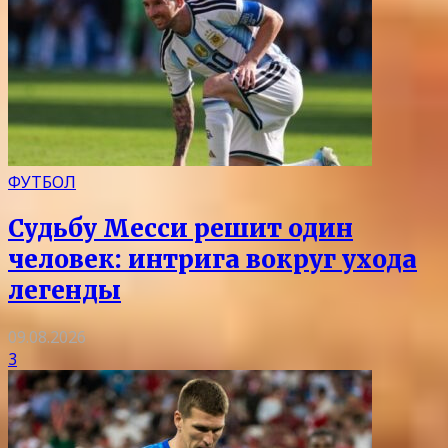
ФУТБОЛ
Судьбу Месси решит один
человек: интрига вокруг ухода
легенды
09.08.2026
3