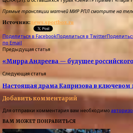
Прямые трансляции матчей МИР РПЛ смотрите на телекан
Источник:
news.sportbox.ru
Поделиться в Facebook
Поделиться в Twitter
Поделиться
по Email
Предыдущая статья
«Мирра Андреева — будущее российского т
Следующая статья
Настоящая драма Капризова в ключевом 
Добавить комментарий
Для отправки комментария вам необходимо
авторизо
ВАМ МОЖЕТ ПОНРАВИТЬСЯ