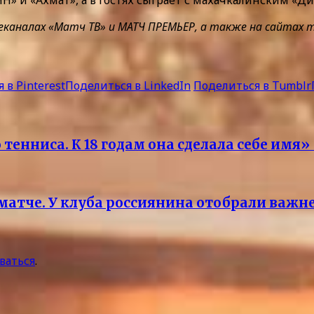
алах «Матч ТВ» и МАТЧ ПРЕМЬЕР, а также на сайтах match
 в Pinterest
Поделиться в LinkedIn
Поделиться в Tumblr
енниса. К 18 годам она сделала себе имя
матче. У клуба россиянина отобрали важ
ваться
.