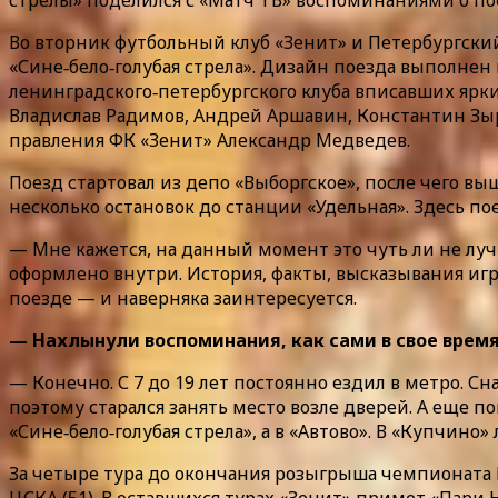
Во вторник футбольный клуб «Зенит» и Петербургски
«Сине‑бело‑голубая стрела». Дизайн поезда выполнен
ленинградского‑петербургского клуба вписавших ярк
Владислав Радимов, Андрей Аршавин, Константин Зыр
правления ФК «Зенит» Александр Медведев.
Поезд стартовал из депо «Выборгское», после чего в
несколько остановок до станции «Удельная». Здесь по
— Мне кажется, на данный момент это чуть ли не лучш
оформлено внутри. История, факты, высказывания игро
поезде — и наверняка заинтересуется.
— Нахлынули воспоминания, как сами в свое время
— Конечно. С 7 до 19 лет постоянно ездил в метро. Сн
поэтому старался занять место возле дверей. А еще по
«Сине‑бело‑голубая стрела», а в «Автово». В «Купчино
За четыре тура до окончания розыгрыша чемпионата Ро
ЦСКА (51). В оставшихся турах «Зенит» примет «Пари 