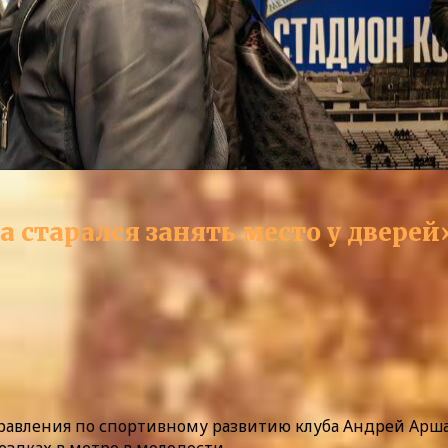
а старался занять место у дверей
равления по спортивному развитию клуба Андрей Аршав
здках в метро в молодости.