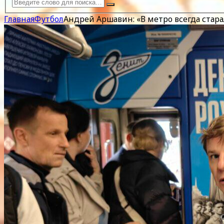
Главная
Футбол
Андрей Аршавин: «В метро всегда стара