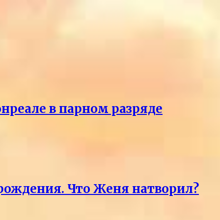
онреале в парном разряде
 рождения. Что Женя натворил?