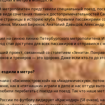
й метрополитен представили специальный поезд, посв
 в виде сочетания главных достопримечательностей Са
ие страницы в историю клуба. Первыми пассажирами со
янов, Михаил Бирюков, Анатолий Давыдов, Александр 
ышел на синюю линию Петербургского метрополитена. И
езд стал доступен для всех пассажиров и отправился с
ий проект, связанный со столетием «Зенита». Понравил
ков и тренеров — это здорово. Даже если кто‑то до эт
 ездили в метро?
ачала с «Василеостровской» на «Академическую», потом
мню, как в «пятнашки» играли в депо и нас оттуда выго
» любили перебегать с поезда на поезд. Так что наше м
ссии по футболу лидирует «Краснодар» (58 очков), на 
НН» и «Ахмат», а в гостях сыграет с махачкалинским «Д