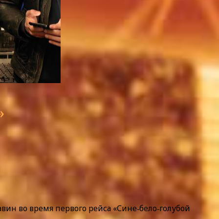
»
ин во время первого рейса «Сине‑бело‑голубой