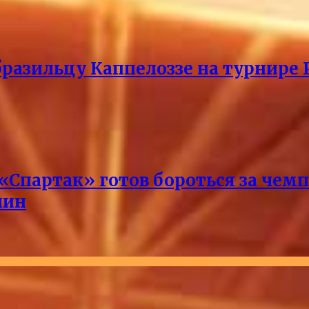
разильцу Каппелоззе на турнире 
 «Спартак» готов бороться за чем
лин