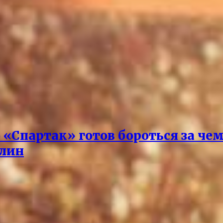
о «Спартак» готов бороться за че
илин