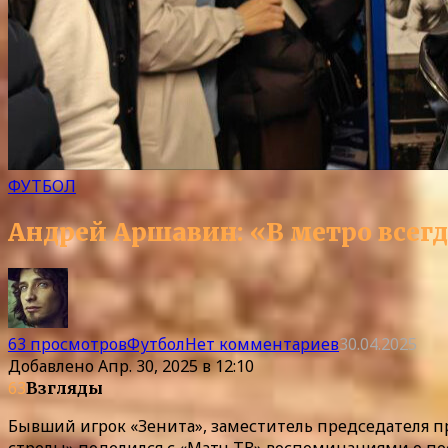
ФУТБОЛ
Андрей Аршавин: «В метро всегд
63 просмотров
Футбол
Нет комментариев
30.04.2025
Добавлено
Апр. 30, 2025 в 12:10
63
Взгляды
Бывший игрок «Зенита», заместитель председателя п
стрелы» поделился с «Матч ТВ» воспоминаниями о пое