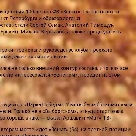
ященный 100‑летию ФК «Зенит». Состав назвали
нкт‑Петербурга и образов легенд
става стали Сергей Семак, Анатолий Тимощук,
Ерохин, Михаил Кержаков, а также председатель
гроки, тренеры и руководство клуба проехали
 ними далее по синей линии.
ся не только внешний контур состава, а то, как все
ого не интересовался «Зенитом», проедет на этом
 туда же с «Парка Победы». У меня была большая сумка,
няли. Только не в «Выборгском», откуда стартовала
етро хорошо знаю, — сказал Аршавин «Матч ТВ».
втором месте идет «Зенит» (54), на третьей позиции
инамо» и «Ростовом».