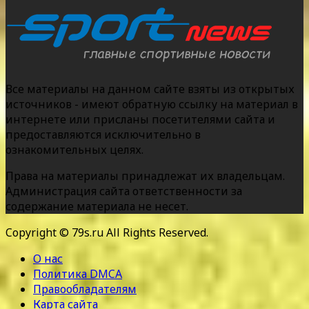
Все материалы на данном сайте взяты из открытых
источников - имеют обратную ссылку на материал в
интернете или присланы посетителями сайта и
предоставляются исключительно в
ознакомительных целях.
Права на материалы принадлежат их владельцам.
Администрация сайта ответственности за
содержание материала не несет.
Copyright © 79s.ru All Rights Reserved.
О нас
Политика DMCA
Правообладателям
Карта сайта