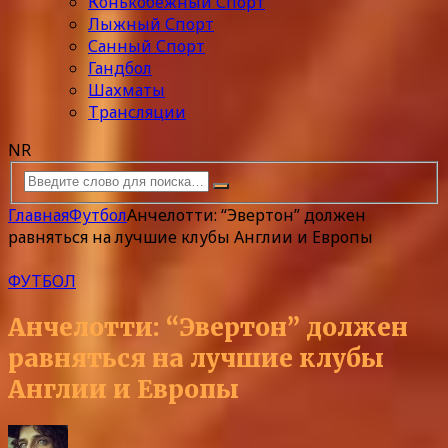
Конькобежный Спорт
Лыжный Спорт
Санный Спорт
Гандбол
Шахматы
Трансляции
NR
Главная
Футбол
Анчелотти: “Эвертон” должен
равняться на лучшие клубы Англии и Европы
ФУТБОЛ
Анчелотти: “Эвертон” должен
равняться на лучшие клубы
Англии и Европы