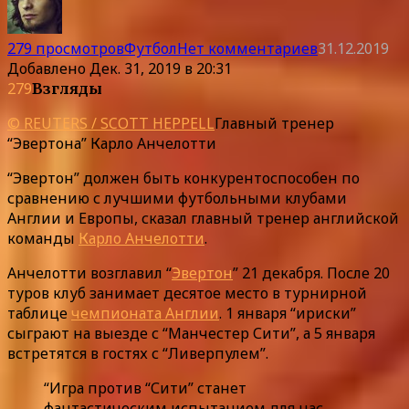
279 просмотров
Футбол
Нет комментариев
31.12.2019
Добавлено
Дек. 31, 2019 в 20:31
279
Взгляды
© REUTERS / SCOTT HEPPELL
Главный тренер
“Эвертона” Карло Анчелотти
“Эвертон” должен быть конкурентоспособен по
сравнению с лучшими футбольными клубами
Англии и Европы, сказал главный тренер английской
команды
Карло Анчелотти
.
Анчелотти возглавил “
Эвертон
” 21 декабря. После 20
туров клуб занимает десятое место в турнирной
таблице
чемпионата Англии
. 1 января “ириски”
сыграют на выезде с “Манчестер Сити”, а 5 января
встретятся в гостях с “Ливерпулем”.
“Игра против “Сити” станет
фантастическим испытанием для нас,