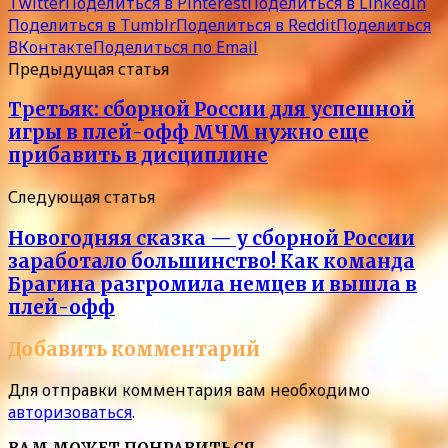
Twitter
Поделиться в Pinterest
Поделиться в LinkedIn
Поделиться в Tumblr
Поделиться в Reddit
Поделиться
ВКонтакте
Поделиться по Email
Предыдущая статья
Третьяк: сборной России для успешной
игры в плей-офф МЧМ нужно еще
прибавить в дисциплине
Следующая статья
Новогодняя сказка — у сборной России
заработало большинство! Как команда
Брагина разгромила немцев и вышла в
плей-офф
Добавить комментарий
Для отправки комментария вам необходимо
авторизоваться
.