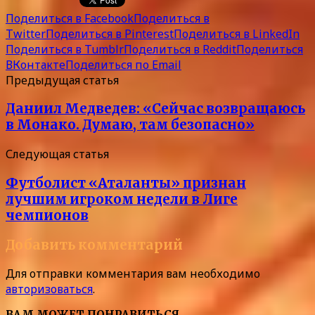
Поделиться в Facebook
Поделиться в
Twitter
Поделиться в Pinterest
Поделиться в LinkedIn
Поделиться в Tumblr
Поделиться в Reddit
Поделиться
ВКонтакте
Поделиться по Email
Предыдущая статья
Даниил Медведев: «Сейчас возвращаюсь
в Монако. Думаю, там безопасно»
Следующая статья
Футболист «Аталанты» признан
лучшим игроком недели в Лиге
чемпионов
Добавить комментарий
Для отправки комментария вам необходимо
авторизоваться
.
ВАМ МОЖЕТ ПОНРАВИТЬСЯ