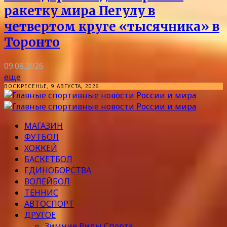
ракетку мира Пегулу в
четвертом круге «тысячника» в
Торонто
09.08.2026
еще
ВОСКРЕСЕНЬЕ, 9 АВГУСТА, 2026
МАГАЗИН
ФУТБОЛ
ХОККЕЙ
БАСКЕТБОЛ
ЕДИНОБОРСТВА
ВОЛЕЙБОЛ
ТЕННИС
АВТОСПОРТ
ДРУГОЕ
Зимние Виды Спорта