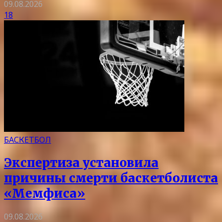
09.08.2026
18
БАСКЕТБОЛ
Экспертиза установила
причины смерти баскетболиста
«Мемфиса»
09.08.2026