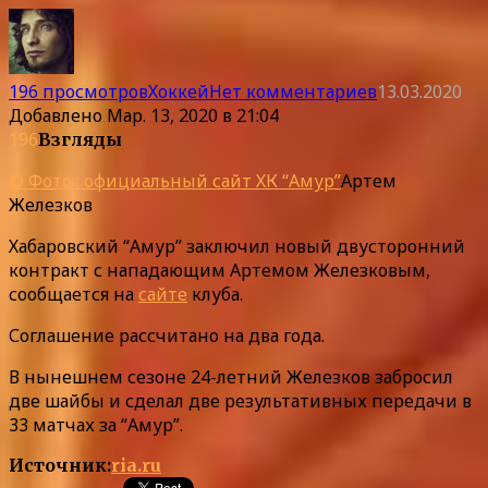
196 просмотров
Хоккей
Нет комментариев
13.03.2020
Добавлено
Мар. 13, 2020 в 21:04
196
Взгляды
© Фото : официальный сайт ХК “Амур”
Артем
Железков
Хабаровский “Амур” заключил новый двусторонний
контракт с нападающим Артемом Железковым,
сообщается на
сайте
клуба.
Соглашение рассчитано на два года.
В нынешнем сезоне 24-летний Железков забросил
две шайбы и сделал две результативных передачи в
33 матчах за “Амур”.
Источник:
ria.ru