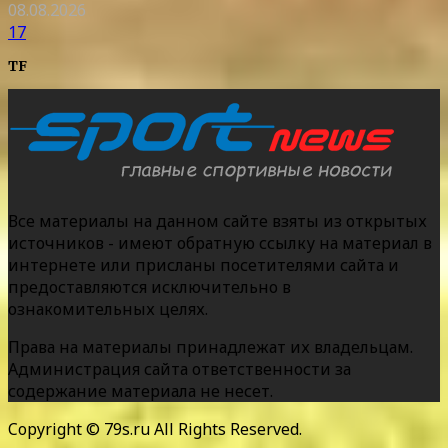
08.08.2026
17
TF
Все материалы на данном сайте взяты из открытых
источников - имеют обратную ссылку на материал в
интернете или присланы посетителями сайта и
предоставляются исключительно в
ознакомительных целях.
Права на материалы принадлежат их владельцам.
Администрация сайта ответственности за
содержание материала не несет.
Copyright © 79s.ru All Rights Reserved.