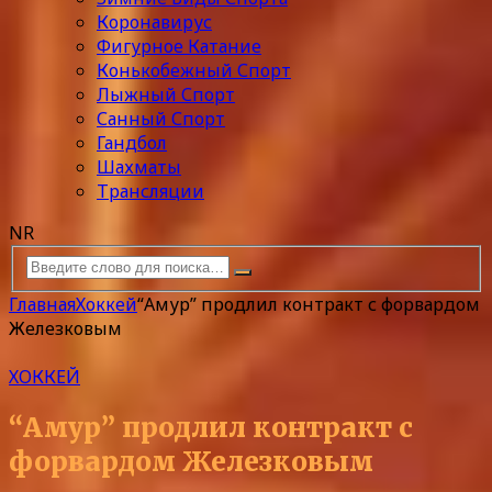
Коронавирус
Фигурное Катание
Конькобежный Спорт
Лыжный Спорт
Санный Спорт
Гандбол
Шахматы
Трансляции
NR
Главная
Хоккей
“Амур” продлил контракт с форвардом
Железковым
ХОККЕЙ
“Амур” продлил контракт с
форвардом Железковым