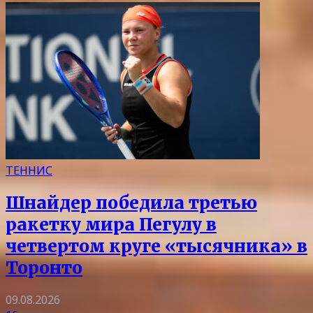
ТЕННИС
Шнайдер победила третью
ракетку мира Пегулу в
четвертом круге «тысячника» в
Торонто
09.08.2026