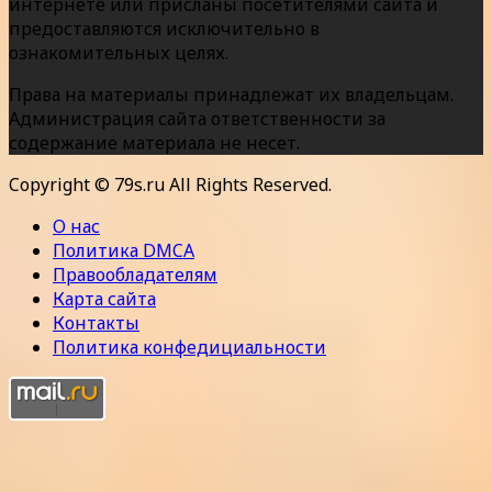
интернете или присланы посетителями сайта и
предоставляются исключительно в
ознакомительных целях.
Права на материалы принадлежат их владельцам.
Администрация сайта ответственности за
содержание материала не несет.
Copyright © 79s.ru All Rights Reserved.
О нас
Политика DMCA
Правообладателям
Карта сайта
Контакты
Политика конфедициальности