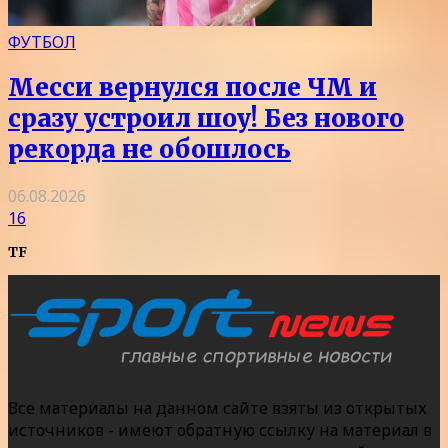
ФУТБОЛ
Месси вернулся после ЧМ и
сразу устроил шоу! Без нового
рекорда не обошлось
06.08.2026
16
TF
Все материалы на данном сайте взяты из открытых
источников - имеют обратную ссылку на материал в