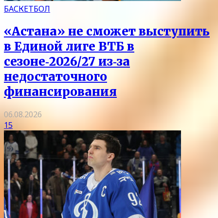
БАСКЕТБОЛ
«Астана» не сможет выступить
в Единой лиге ВТБ в
сезоне‑2026/27 из‑за
недостаточного
финансирования
06.08.2026
15