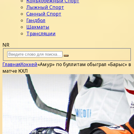
Конькобежный Спорт
Лыжный Спорт
Санный Спорт
Гандбол
Шахматы
Трансляции
NR
Главная
Хоккей
«Амур» по буллитам обыграл «Барыс» в
матче КХЛ