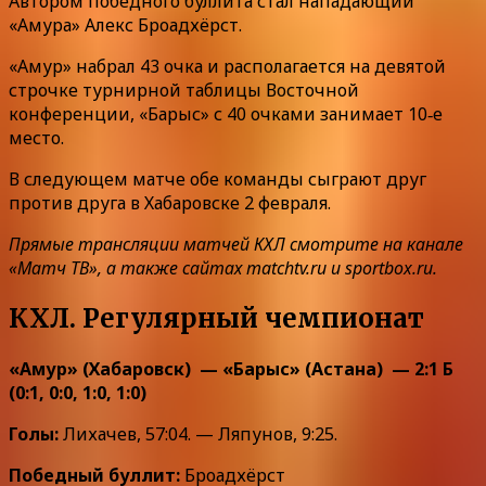
Автором победного буллита стал нападающий
«Амура» Алекс Броадхёрст.
«Амур» набрал 43 очка и располагается на девятой
строчке турнирной таблицы Восточной
конференции, «Барыс» с 40 очками занимает 10‑е
место.
В следующем матче обе команды сыграют друг
против друга в Хабаровске 2 февраля.
Прямые трансляции матчей КХЛ смотрите на канале
«Матч ТВ», а также сайтах matchtv.ru и sportbox.ru.
КХЛ. Регулярный чемпионат
«Амур» (Хабаровск) — «Барыс» (Астана) — 2:1 Б
(0:1, 0:0, 1:0, 1:0)
Голы:
Лихачев, 57:04. — Ляпунов, 9:25.
Победный буллит:
Броадхёрст