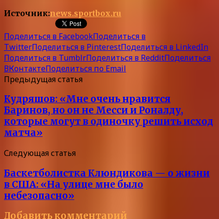
Источник:
news.sportbox.ru
Поделиться в Facebook
Поделиться в
Twitter
Поделиться в Pinterest
Поделиться в LinkedIn
Поделиться в Tumblr
Поделиться в Reddit
Поделиться
ВКонтакте
Поделиться по Email
Предыдущая статья
Кудряшов: «Мне очень нравится
Баринов, но он не Месси и Роналду,
которые могут в одиночку решить исход
матча»
Следующая статья
Баскетболистка Клюндикова — о жизни
в США: «На улице мне было
небезопасно»
Добавить комментарий