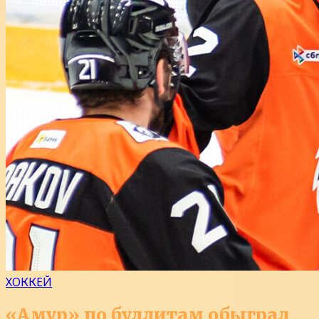
ХОККЕЙ
«Амур» по буллитам обыграл