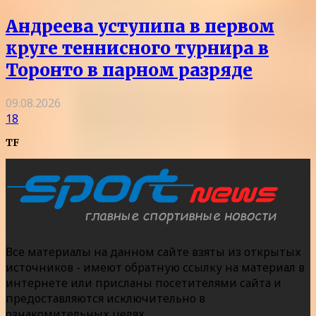
Андреева уступипа в первом
круге теннисного турнира в
Торонто в парном разряде
09.08.2026
18
TF
Все материалы на данном сайте взяты из открытых
источников - имеют обратную ссылку на материал в
интернете или присланы посетителями сайта и
предоставляются исключительно в
ознакомительных целях.