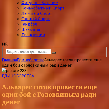
Фигурное Катание
Конькобежный Спорт
Лыжный Спорт
Санный Спорт
Гандбол
Шахматы
Трансляции
NR
Главная
Единоборства
Альварес готов провести еще
один бой с Головкиным ради денег
ЕДИНОБОРСТВА
Альварес готов провести еще
один бой с Головкиным ради
денег