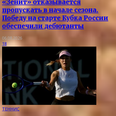
«Зенит» отказывается
пропускать в начале сезона.
Победу на старте Кубка России
обеспечили дебютанты
06.08.2026
18
ТЕННИС