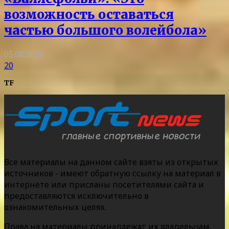
возможность оставаться
частью большого волейбола»
05.08.2026
20
TF
Все материалы на данном сайте взяты из открытых
источников - имеют обратную ссылку на материал в
интернете или присланы посетителями сайта и
предоставляются исключительно в
ознакомительных целях.
Права на материалы принадлежат их владельцам.