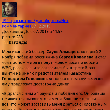
199 просмотров
Единоборства
Нет
комментариев
07.12.2019
Добавлено
Дек. 07, 2019 в 11:57
picture 288
199
Взгляды
Мексиканский боксер
Сауль Альварес
, который 2
ноября победил россиянина
Сергея Ковалева
и стал
чемпионом мира в полутяжелом весе по версии
WBO, рассказал, что согласился бы в третий раз
выйти на ринг с представителем Казахстана
Геннадием Головкиным
только в том случае, если
ему предложат достаточно денег.
«Я дрался с ним 24 раунда и победил его. Он больше
не является вызовом для меня. Большие деньги —
вот что может заставить меня драться с Головкиным
еще раз. Если мне сделают хорошее предложение с