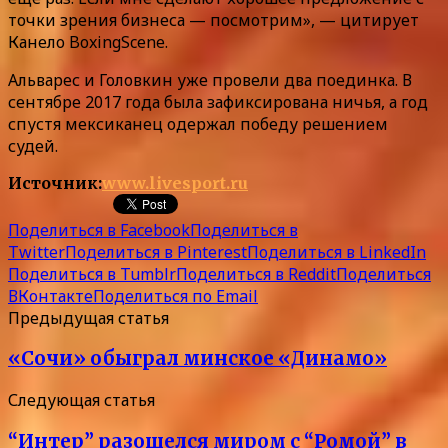
точки зрения бизнеса — посмотрим», — цитирует
Канело BoxingScene.
Альварес и Головкин уже провели два поединка. В
сентябре 2017 года была зафиксирована ничья, а год
спустя мексиканец одержал победу решением
судей.
Источник:
www.livesport.ru
Поделиться в Facebook
Поделиться в
Twitter
Поделиться в Pinterest
Поделиться в LinkedIn
Поделиться в Tumblr
Поделиться в Reddit
Поделиться
ВКонтакте
Поделиться по Email
Предыдущая статья
«Сочи» обыграл минское «Динамо»
Следующая статья
“Интер” разошелся миром с “Ромой” в