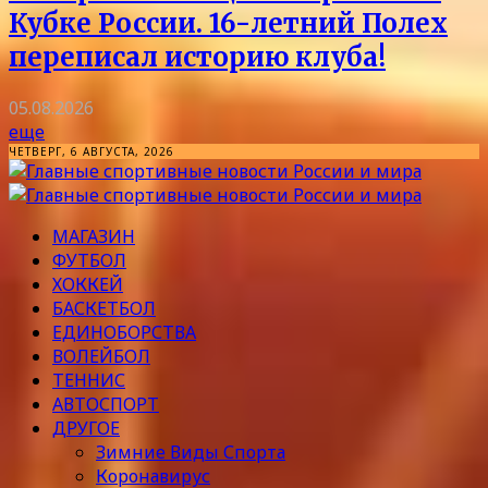
Кубке России. 16-летний Полех
переписал историю клуба!
05.08.2026
еще
ЧЕТВЕРГ, 6 АВГУСТА, 2026
МАГАЗИН
ФУТБОЛ
ХОККЕЙ
БАСКЕТБОЛ
ЕДИНОБОРСТВА
ВОЛЕЙБОЛ
ТЕННИС
АВТОСПОРТ
ДРУГОЕ
Зимние Виды Спорта
Коронавирус