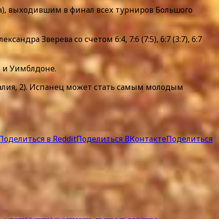
а), выходившим в финал всех турниров Большого
ра Зверева со счетом 6:4, 7:6 (7:5), 6:7 (3:7), 6:7
» и Уимблдоне.
алия, 2). Испанец может стать самым молодым
Поделиться в Reddit
Поделиться ВКонтакте
Поделиться