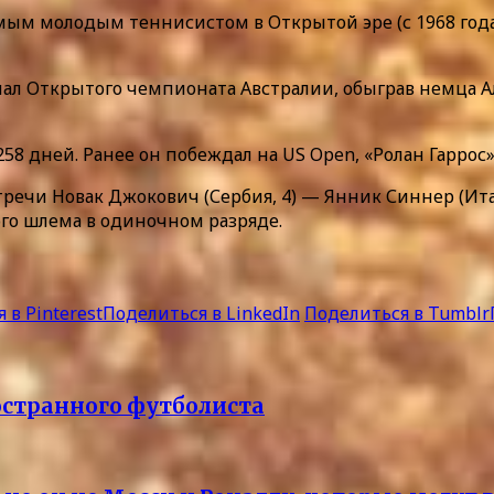
амым молодым теннисистом в Открытой эре (с 1968 год
 Открытого чемпионата Австралии, обыграв немца Александ
 258 дней. Ранее он побеждал на US Open, «Ролан Гаррос
тречи Новак Джокович (Сербия, 4) — Янник Синнер (Ит
го шлема в одиночном разряде.
 в Pinterest
Поделиться в LinkedIn
Поделиться в Tumblr
остранного футболиста