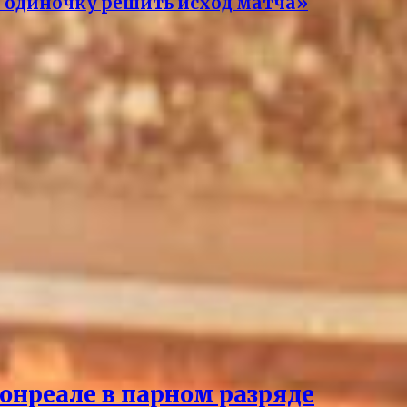
 в одиночку решить исход матча»
онреале в парном разряде