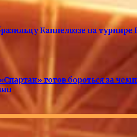
разильцу Каппелоззе на турнире 
 «Спартак» готов бороться за чем
лин