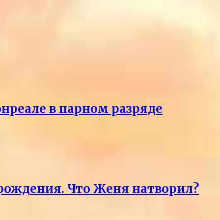
онреале в парном разряде
 рождения. Что Женя натворил?