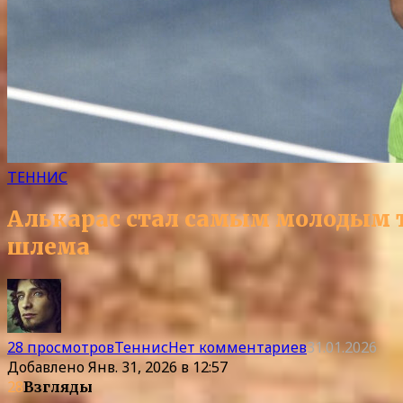
ТЕННИС
Алькарас стал самым молодым 
шлема
28 просмотров
Теннис
Нет комментариев
31.01.2026
Добавлено
Янв. 31, 2026 в 12:57
28
Взгляды