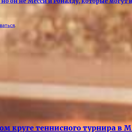
но он не Месси и Роналду, которые могут
ваться
.
ом круге теннисного турнира в М