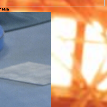
шлема