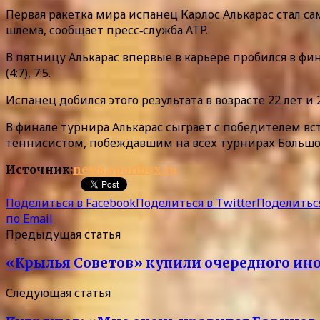
Первая ракетка мира испанец Карлос Алькарас стал с
шлема, сообщает пресс‑служба ATP.
В пятницу Алькарас впервые в карьере пробился в финал
(4:7), 7:5.
Испанец добился этого результата в возрасте 22 лет и
В финале турнира Алькарас сыграет с победителем вс
теннисистом, побеждавшим на всех турнирах Большо
Источник:
news.sportbox.ru
Поделиться в Facebook
Поделиться в Twitter
Поделиться
по Email
Предыдущая статья
«Крылья Советов» купили очередного ин
Следующая статья