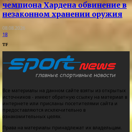
чемпиона Хардена обвинение в
незаконном хранении оружия
08.08.2026
18
TF
Все материалы на данном сайте взяты из открытых
источников - имеют обратную ссылку на материал в
интернете или присланы посетителями сайта и
предоставляются исключительно в
ознакомительных целях.
Права на материалы принадлежат их владельцам.