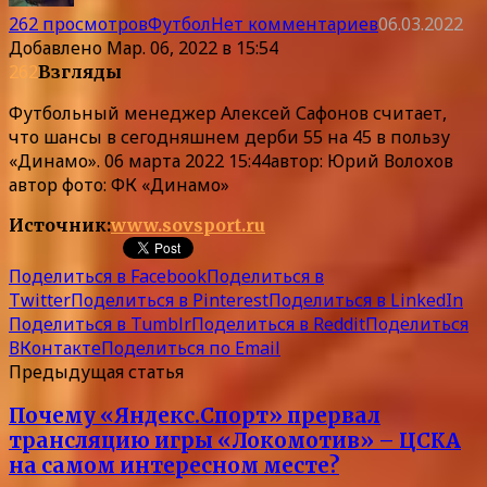
262 просмотров
Футбол
Нет комментариев
06.03.2022
Добавлено
Мар. 06, 2022 в 15:54
262
Взгляды
Футбольный менеджер Алексей Сафонов считает,
что шансы в сегодняшнем дерби 55 на 45 в пользу
«Динамо». 06 марта 2022 15:44автор: Юрий Волохов
автор фото: ФК «Динамо»
Источник:
www.sovsport.ru
Поделиться в Facebook
Поделиться в
Twitter
Поделиться в Pinterest
Поделиться в LinkedIn
Поделиться в Tumblr
Поделиться в Reddit
Поделиться
ВКонтакте
Поделиться по Email
Предыдущая статья
Почему «Яндекс.Спорт» прервал
трансляцию игры «Локомотив» – ЦСКА
на самом интересном месте?