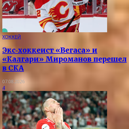
ХОККЕЙ
Экс‑хоккеист «Вегаса» и
«Калгари» Мироманов перешел
в СКА
07.08.2026
4