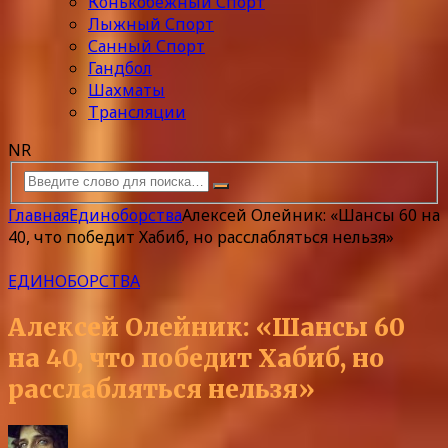
Конькобежный Спорт
Лыжный Спорт
Санный Спорт
Гандбол
Шахматы
Трансляции
NR
Главная
Единоборства
Алексей Олейник: «Шансы 60 на
40, что победит Хабиб, но расслабляться нельзя»
ЕДИНОБОРСТВА
Алексей Олейник: «Шансы 60
на 40, что победит Хабиб, но
расслабляться нельзя»