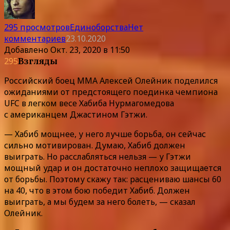
295 просмотров
Единоборства
Нет
комментариев
23.10.2020
Добавлено
Окт. 23, 2020 в 11:50
295
Взгляды
Российский боец ММА Алексей Олейник поделился
ожиданиями от предстоящего поединка чемпиона
UFC в легком весе Хабиба Нурмагомедова
с американцем Джастином Гэтжи.
— Хабиб мощнее, у него лучше борьба, он сейчас
сильно мотивирован. Думаю, Хабиб должен
выиграть. Но расслабляться нельзя — у Гэтжи
мощный удар и он достаточно неплохо защищается
от борьбы. Поэтому скажу так: расцениваю шансы 60
на 40, что в этом бою победит Хабиб. Должен
выиграть, а мы будем за него болеть, — сказал
Олейник.