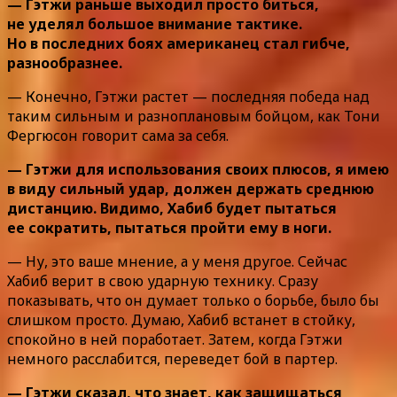
— Гэтжи раньше выходил просто биться,
не уделял большое внимание тактике.
Но в последних боях американец стал гибче,
разнообразнее.
— Конечно, Гэтжи растет — последняя победа над
таким сильным и разноплановым бойцом, как Тони
Фергюсон говорит сама за себя.
— Гэтжи для использования своих плюсов, я имею
в виду сильный удар, должен держать среднюю
дистанцию. Видимо, Хабиб будет пытаться
ее сократить, пытаться пройти ему в ноги.
— Ну, это ваше мнение, а у меня другое. Сейчас
Хабиб верит в свою ударную технику. Сразу
показывать, что он думает только о борьбе, было бы
слишком просто. Думаю, Хабиб встанет в стойку,
спокойно в ней поработает. Затем, когда Гэтжи
немного расслабится, переведет бой в партер.
— Гэтжи сказал, что знает, как защищаться