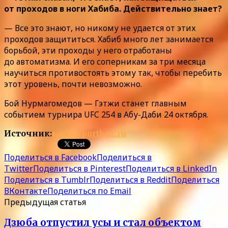
от проходов в ноги Хабиба. Действительно знает?
— Все это знают, но никому не удается от этих
проходов защититься. Хабиб много лет занимается
борьбой, эти проходы у него отработаны
до автоматизма. И его соперникам за три месяца
научиться противостоять этому так, чтобы перебить
этот уровень, почти невозможно.
Бой Нурмагомедов — Гэтжи станет главным
событием турнира UFC 254 в Абу-Даби 24 октября.
Источник:
news.sportbox.ru
Поделиться в Facebook
Поделиться в
Twitter
Поделиться в Pinterest
Поделиться в LinkedIn
Поделиться в Tumblr
Поделиться в Reddit
Поделиться
ВКонтакте
Поделиться по Email
Предыдущая статья
Дзюба отпустил усы и стал объектом