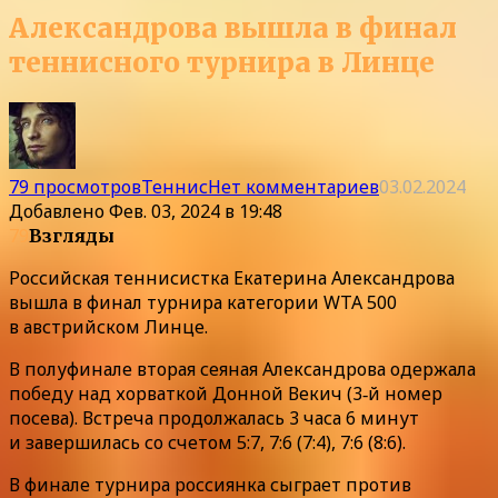
Александрова вышла в финал
теннисного турнира в Линце
79 просмотров
Теннис
Нет комментариев
03.02.2024
Добавлено
Фев. 03, 2024 в 19:48
79
Взгляды
Российская теннисистка Екатерина Александрова
вышла в финал турнира категории WTA 500
в австрийском Линце.
В полуфинале вторая сеяная Александрова одержала
победу над хорваткой Донной Векич (3‑й номер
посева). Встреча продолжалась 3 часа 6 минут
и завершилась со счетом 5:7, 7:6 (7:4), 7:6 (8:6).
В финале турнира россиянка сыграет против