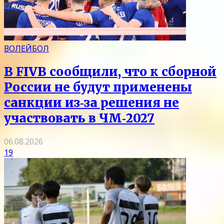
ВОЛЕЙБОЛ
В FIVB сообщили, что к сборной
России не будут применены
санкции из‑за решения не
участвовать в ЧМ‑2027
06.08.2026
19