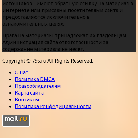
источников - имеют обратную ссылку на материал в
интернете или присланы посетителями сайта и
предоставляются исключительно в
ознакомительных целях.
Права на материалы принадлежат их владельцам.
Администрация сайта ответственности за
содержание материала не несет.
Copyright © 79s.ru All Rights Reserved.
О нас
Политика DMCA
Правообладателям
Карта сайта
Контакты
Политика конфедициальности