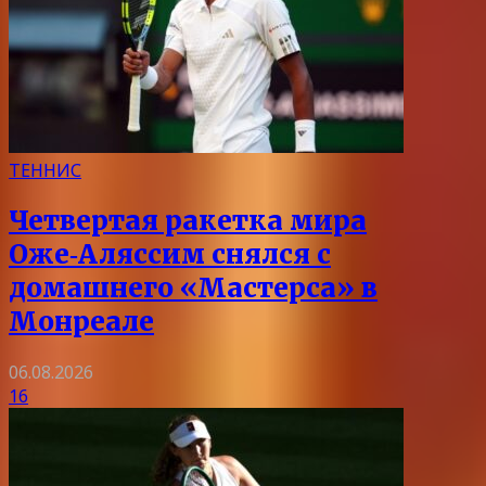
ТЕННИС
Четвертая ракетка мира
Оже‑Аляссим снялся с
домашнего «Мастерса» в
Монреале
06.08.2026
16