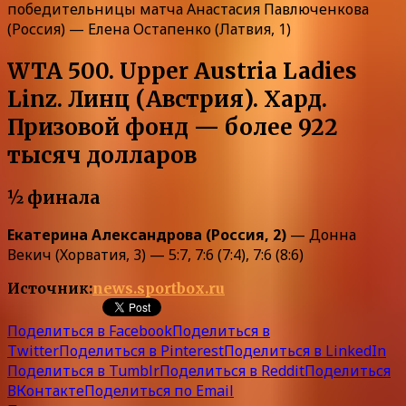
победительницы матча Анастасия Павлюченкова
(Россия) — Елена Остапенко (Латвия, 1)
WTA 500. Upper Austria Ladies
Linz. Линц (Австрия). Хард.
Призовой фонд — более 922
тысяч долларов
½ финала
Екатерина Александрова (Россия, 2)
— Донна
Векич (Хорватия, 3) — 5:7, 7:6 (7:4), 7:6 (8:6)
Источник:
news.sportbox.ru
Поделиться в Facebook
Поделиться в
Twitter
Поделиться в Pinterest
Поделиться в LinkedIn
Поделиться в Tumblr
Поделиться в Reddit
Поделиться
ВКонтакте
Поделиться по Email