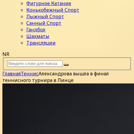
Фигурное Катание
Конькобежный Спорт
Лыжный Спорт
Санный Спорт
Гандбол
Шахматы
Трансляции
NR
Главная
Теннис
Александрова вышла в финал
теннисного турнира в Линце