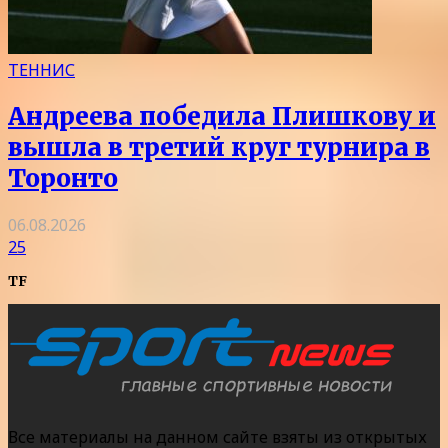
ТЕННИС
Андреева победила Плишкову и
вышла в третий круг турнира в
Торонто
06.08.2026
25
TF
Все материалы на данном сайте взяты из открытых