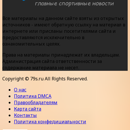
Все материалы на данном сайте взяты из открытых
источников - имеют обратную ссылку на материал в
интернете или присланы посетителями сайта и
предоставляются исключительно в
ознакомительных целях.
Права на материалы принадлежат их владельцам.
Администрация сайта ответственности за
содержание материала не несет.
Copyright © 79s.ru All Rights Reserved.
О нас
Политика DMCA
Правообладателям
Карта сайта
Контакты
Политика конфедициальности