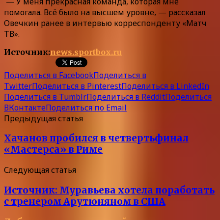
— У меня прекрасная команда, которая мне
помогала. Всё было на высшем уровне, — рассказал
Овечкин ранее в интервью корреспонденту «Матч
ТВ».
Источник:
news.sportbox.ru
Поделиться в Facebook
Поделиться в
Twitter
Поделиться в Pinterest
Поделиться в LinkedIn
Поделиться в Tumblr
Поделиться в Reddit
Поделиться
ВКонтакте
Поделиться по Email
Предыдущая статья
Хачанов пробился в четвертьфинал
«Мастерса» в Риме
Следующая статья
Источник: Муравьева хотела поработать
с тренером Арутюняном в США