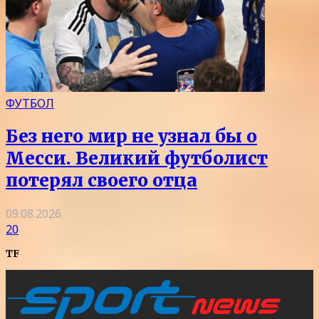
ФУТБОЛ
Без него мир не узнал бы о
Месси. Великий футболист
потерял своего отца
09.08.2026
20
TF