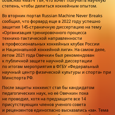
объяснил «Матч ТВ», что хочет получить научную
степень, чтобы делиться хоккейным опытом.
Во вторник портал Russian Machine Never Breaks
сообщил, что форвард еще в 2022 году успешно
защитил 145‑страничную диссертацию на тему
«Организация тренировочного процесса
технико‑тактической направленности
в профессиональных хоккейных клубах России
и Национальной хоккейной лиги». На самом деле,
летом 2021 года Овечкин был рекомендован
к публичной защите научной диссертации
по итогам мероприятия в ФГБУ «Федеральный
научный центр физической культуры и спорта» при
Минспорта РФ.
После защиты хоккеист стал бы кандидатом
педагогических наук, но её Овечкин пока
не проводил, хотя на предзащите все 14
присутствующих членов ученого совета
и рецензентов единогласно высказались «за». Тема