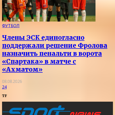
ФУТБОЛ
Члены ЭСК единогласно
поддержали решение Фролова
назначить пенальти в ворота
«Спартака» в матче с
«Ахматом»
08.08.2026
24
TF