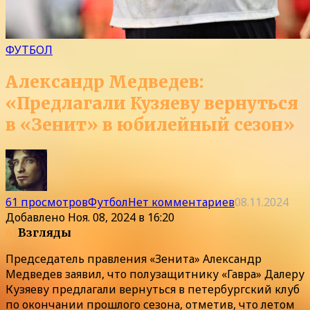
ФУТБОЛ
Александр Медведев:
«Предлагали Кузяеву вернуться
в «Зенит» в юбилейный сезон»
61 просмотров
Футбол
Нет комментариев
08.11.2024
Добавлено
Ноя. 08, 2024 в 16:20
61
Взгляды
Председатель правления «Зенита» Александр
Медведев заявил, что полузащитнику «Гавра» Далеру
Кузяеву предлагали вернуться в петербургский клуб
по окончании прошлого сезона, отметив, что летом