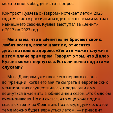
можно вновь обсудить этот вопрос.
Контракт Кузяева с «Гавром» истекает летом 2025
года. На счету россиянина один гол в восьми матчах
нынешнего сезона. Кузяев выступал за «Зенит»
с 2017 по 2023 год.
— Мы знаем, что в «Зените» не бросают своих,
любят всегда, возвращают их, относятся
действительно здорово. «Зенит» может служить
в этом плане примером. Говорят о том, что Далер
Кузяев может вернуться. Есть ли почва под этими
слухами?
— Мы с Далером уже после его первого сезона
во Франции, когда его мечта сыграть в европейских
чемпионатах осуществилась, предлагали ему
вернуться в «Зенит» в юбилейный сезон. Это было бы
очень знаково. Но он сказал, что еще хочет один
сезон сыграть во Франции. Поэтому, я думаю, к этой
теме можно будет вернуться летом, — приводит