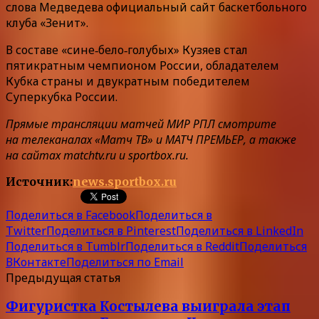
слова Медведева официальный сайт баскетбольного
клуба «Зенит».
В составе «сине‑бело‑голубых» Кузяев стал
пятикратным чемпионом России, обладателем
Кубка страны и двукратным победителем
Суперкубка России.
Прямые трансляции матчей МИР РПЛ смотрите
на телеканалах «Матч ТВ» и МАТЧ ПРЕМЬЕР, а также
на сайтах matchtv.ru и sportbox.ru.
Источник:
news.sportbox.ru
Поделиться в Facebook
Поделиться в
Twitter
Поделиться в Pinterest
Поделиться в LinkedIn
Поделиться в Tumblr
Поделиться в Reddit
Поделиться
ВКонтакте
Поделиться по Email
Предыдущая статья
Фигуристка Костылева выиграла этап