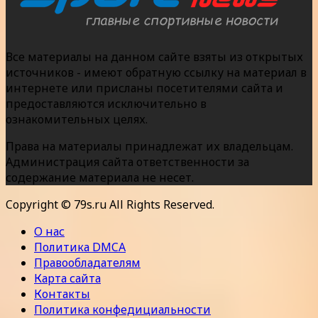
Все материалы на данном сайте взяты из открытых
источников - имеют обратную ссылку на материал в
интернете или присланы посетителями сайта и
предоставляются исключительно в
ознакомительных целях.
Права на материалы принадлежат их владельцам.
Администрация сайта ответственности за
содержание материала не несет.
Copyright © 79s.ru All Rights Reserved.
О нас
Политика DMCA
Правообладателям
Карта сайта
Контакты
Политика конфедициальности