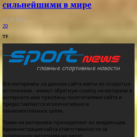
сильнейшими в мире
07.08.2026
20
TF
Все материалы на данном сайте взяты из открытых
источников - имеют обратную ссылку на материал в
интернете или присланы посетителями сайта и
предоставляются исключительно в
ознакомительных целях.
Права на материалы принадлежат их владельцам.
Администрация сайта ответственности за
содержание материала не несет.