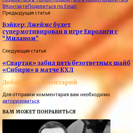
ВКонтакте
Поделиться по Email
Предыдущая статья
Бэйкер: Джеймс будет
супермотивирован в игре Евролиги с
“Миланом”
Следующая статья
«Спартак» забил пять безответных шайб
«Сибири» в матче КХЛ
Добавить комментарий
Для отправки комментария вам необходимо
авторизоваться
.
ВАМ МОЖЕТ ПОНРАВИТЬСЯ