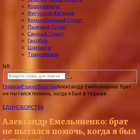
Коронавирус
Фигурное Катание
Конькобежный Спорт
Лыжный Спорт
Санный Спорт
Гандбол
Шахматы
Трансляции
NR
Главная
Единоборства
Александр Емельяненко: брат
не пытался помочь, когда я был в тюрьме
ЕДИНОБОРСТВА
Александр Емельяненко: брат
не пытался помочь, когда я был