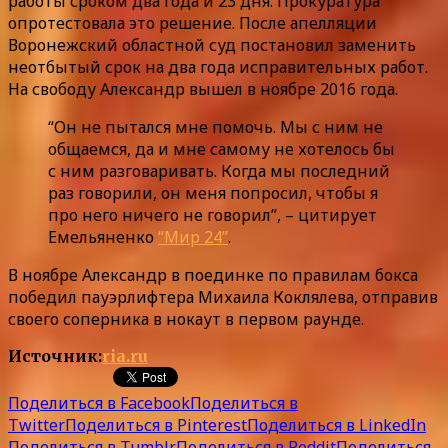
работы сроком два года и 23 дня. Прокуратура
опротестовала это решение. После апелляции
Воронежский областной суд постановил заменить
неотбытый срок на два года исправительных работ.
На свободу Александр вышел в ноябре 2016 года.
“Он не пытался мне помочь. Мы с ним не
общаемся, да и мне самому не хотелось бы
с ним разговаривать. Когда мы последний
раз говорили, он меня попросил, чтобы я
про него ничего не говорил”, – цитирует
Емельяненко
“Мир 24”
.
В ноябре Александр в поединке по правилам бокса
победил пауэрлифтера Михаила Коклялева, отправив
своего соперника в нокаут в первом раунде.
Источник:
ria.ru
Поделиться в Facebook
Поделиться в
Twitter
Поделиться в Pinterest
Поделиться в LinkedIn
Поделиться в Tumblr
Поделиться в Reddit
Поделиться