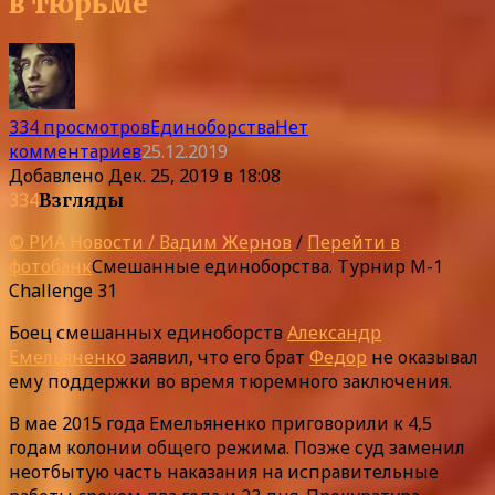
в тюрьме
334 просмотров
Единоборства
Нет
комментариев
25.12.2019
Добавлено
Дек. 25, 2019 в 18:08
334
Взгляды
© РИА Новости / Вадим Жернов
/
Перейти в
фотобанк
Смешанные единоборства. Турнир M-1
Challenge 31
Боец смешанных единоборств
Александр
Емельяненко
заявил, что его брат
Федор
не оказывал
ему поддержки во время тюремного заключения.
В мае 2015 года Емельяненко приговорили к 4,5
годам колонии общего режима. Позже суд заменил
неотбытую часть наказания на исправительные