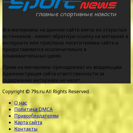
Все материалы на данном сайте взяты из открытых
источников - имеют обратную ссылку на материал в
интернете или присланы посетителями сайта и
предоставляются исключительно в
ознакомительных целях.
Права на материалы принадлежат их владельцам.
Администрация сайта ответственности за
содержание материала не несет.
Copyright © 79s.ru All Rights Reserved.
О нас
Политика DMCA
Правообладателям
Карта сайта
Контакты