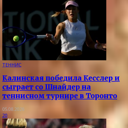
ТЕННИС
Калинская победила Кесслер и
сыграет со Шнайдер на
теннисном турнире в Торонто
05.08.2026
20