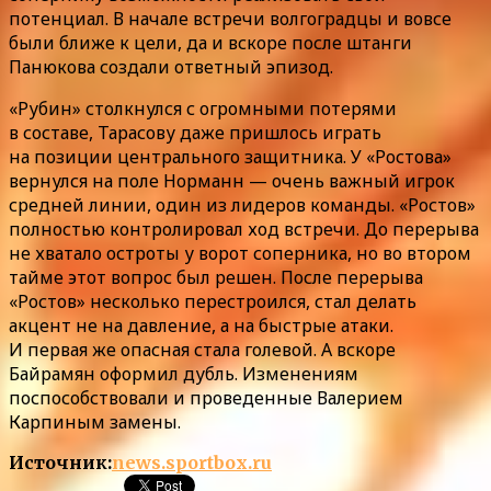
потенциал. В начале встречи волгоградцы и вовсе
были ближе к цели, да и вскоре после штанги
Панюкова создали ответный эпизод.
«Рубин» столкнулся с огромными потерями
в составе, Тарасову даже пришлось играть
на позиции центрального защитника. У «Ростова»
вернулся на поле Норманн — очень важный игрок
средней линии, один из лидеров команды. «Ростов»
полностью контролировал ход встречи. До перерыва
не хватало остроты у ворот соперника, но во втором
тайме этот вопрос был решен. После перерыва
«Ростов» несколько перестроился, стал делать
акцент не на давление, а на быстрые атаки.
И первая же опасная стала голевой. А вскоре
Байрамян оформил дубль. Изменениям
поспособствовали и проведенные Валерием
Карпиным замены.
Источник:
news.sportbox.ru