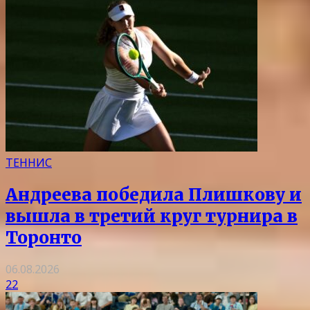
ТЕННИС
Андреева победила Плишкову и
вышла в третий круг турнира в
Торонто
06.08.2026
22