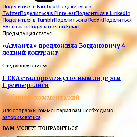
Поделиться в Facebook
Поделиться в
Twitter
Поделиться в Pinterest
Поделиться в LinkedIn
Поделиться в Tumblr
Поделиться в Reddit
Поделиться
ВКонтакте
Поделиться по Email
Предыдущая статья
«Атланта» предложила Богдановичу 4-
летний контракт
Следующая статья
ЦСКА стал промежуточным лидером
Премьер-лиги
Добавить комментарий
Для отправки комментария вам необходимо
авторизоваться
.
ВАМ МОЖЕТ ПОНРАВИТЬСЯ