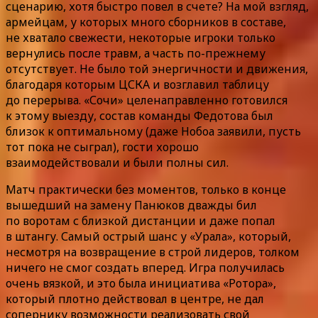
сценарию, хотя быстро повел в счете? На мой взгляд,
армейцам, у которых много сборников в составе,
не хватало свежести, некоторые игроки только
вернулись после травм, а часть по-прежнему
отсутствует. Не было той энергичности и движения,
благодаря которым ЦСКА и возглавил таблицу
до перерыва. «Сочи» целенаправленно готовился
к этому выезду, состав команды Федотова был
близок к оптимальному (даже Нобоа заявили, пусть
тот пока не сыграл), гости хорошо
взаимодействовали и были полны сил.
Матч практически без моментов, только в конце
вышедший на замену Панюков дважды бил
по воротам с близкой дистанции и даже попал
в штангу. Самый острый шанс у «Урала», который,
несмотря на возвращение в строй лидеров, толком
ничего не смог создать вперед. Игра получилась
очень вязкой, и это была инициатива «Ротора»,
который плотно действовал в центре, не дал
сопернику возможности реализовать свой