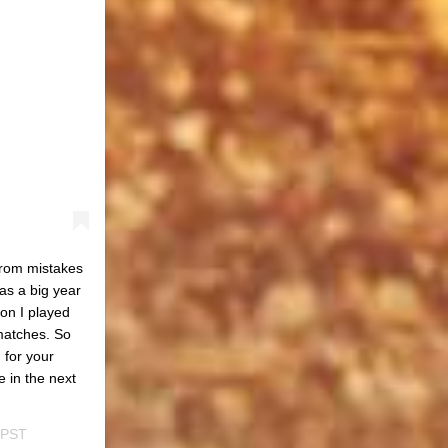
from mistakes
as a big year
son I played
 matches. So
 for your
 in the next
 PST