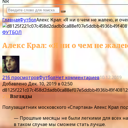
NR
Главная
Футбол
Алекс Крал: «Я ни о чем не жалею, и оче
ФУТБОЛ
Алекс Крал: «Я ни о чем не жалею
216 просмотров
Футбол
Нет комментариев
10.12.2019
Добавлено
Дек. 10, 2019 в 02:50
d8125f221c07c458d2dadb0ca88ef07e5ddbb4936b49f40812
216
Взгляды
Полузащитник московского «Спартака» Алекс Крал под
— Прошлые месяцы не были легкими для всех нас
в таком случае мы сможем стать лучше.