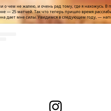
и о чем не жалею, и очень рад тому, где я нахожусь. В
зоне — 25 матчей. Так что теперь пришло время рассла
на дает мне силы. Увидимся в следующем году, — напи