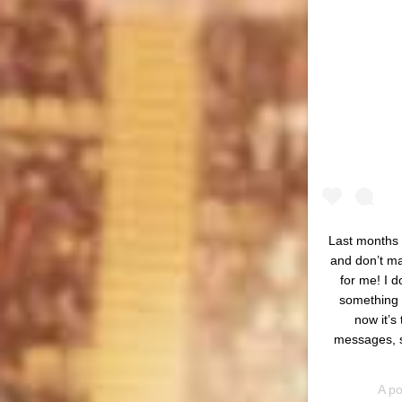
Last months 
and don’t ma
for me! I d
something a
now it’s
messages, s
A p