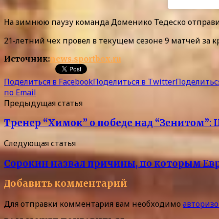
На зимнюю паузу команда Доменико Тедеско отправила
21-летний чех провел в текущем сезоне 9 матчей за 
Источник:
news.sportbox.ru
Поделиться в Facebook
Поделиться в Twitter
Поделиться
по Email
Предыдущая статья
Тренер “Химок” о победе над “Зенитом”: 
Следующая статья
Сорокин назвал причины, по которым Евр
Добавить комментарий
Для отправки комментария вам необходимо
авторизо