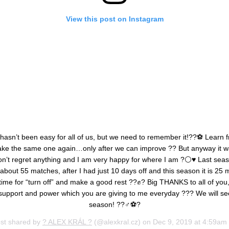
View this post on Instagram
hasn’t been easy for all of us, but we need to remember it!??⚽️ Learn 
ke the same one again…only after we can improve ?? But anyway it w
on’t regret anything and I am very happy for where I am ?⚪️♥️ Last sea
bout 55 matches, after I had just 10 days off and this season it is 25
 time for “turn off” and make a good rest ??✊? Big THANKS to all of you,
upport and power which you are giving to me everyday ??? We will see
season! ??‍♂️⚽️?
ost shared by
? ALEX KRÁL ?
(@alexkral.cz) on
Dec 9, 2019 at 4:59am