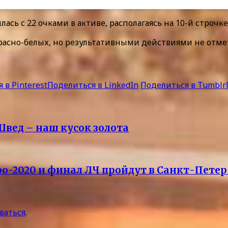
сь с 22 очками в активе, располагаясь на 10-й строчк
красно-белых, но результативными действиями не отме
 в Pinterest
Поделиться в LinkedIn
Поделиться в Tumblr
Швед – наш кусок золота
о-2020 и финал ЛЧ пройдут в Санкт-Пете
ваться
.