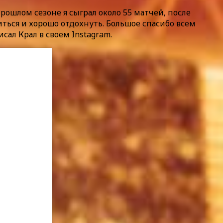
 прошлом сезоне я сыграл около 55 матчей, после
биться и хорошо отдохнуть. Большое спасибо всем
сал Крал в своем Instagram.