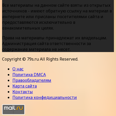
Все материалы на данном сайте взяты из открытых
источников - имеют обратную ссылку на материал в
интернете или присланы посетителями сайта и
предоставляются исключительно в
ознакомительных целях.
Права на материалы принадлежат их владельцам.
Администрация сайта ответственности за
содержание материала не несет.
Copyright © 79s.ru All Rights Reserved.
О нас
Политика DMCA
Правообладателям
Карта сайта
Контакты
Политика конфедициальности