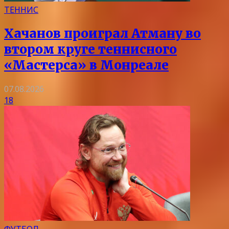
ТЕННИС
Хачанов проиграл Атману во
втором круге теннисного
«Мастерса» в Монреале
07.08.2026
18
ФУТБОЛ