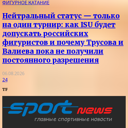
ФИГУРНОЕ КАТАНИЕ
Нейтральный статус — только
на один турнир: как ISU будет
допускать российских
фигуристов и почему Трусова и
Валиева пока не получили
постоянного разрешения
06.08.2026
24
TF