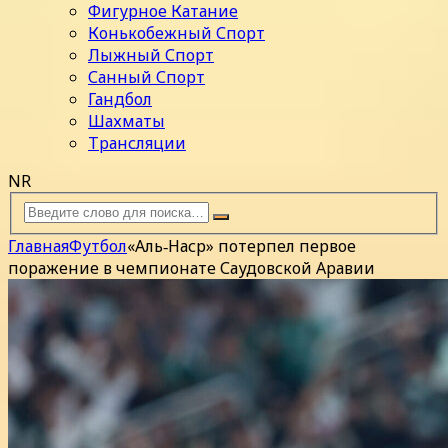
Фигурное Катание
Конькобежный Спорт
Лыжный Спорт
Санный Спорт
Гандбол
Шахматы
Трансляции
NR
Главная
Футбол
«Аль‑Наср» потерпел первое
поражение в чемпионате Саудовской Аравии