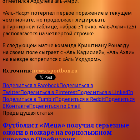
отметился Абдулела аль‑Амри.
«Аль‑Наср» потерпел первое поражение в текущем
чемпионате, но продолжает лидировать
в турнирной таблице, набрав 31 очко. «Аль‑Ахли» (25)
располагается на четвертой строчке.
В следующем матче команда Криштиану Роналду
на своем поле сыграет с «Аль‑Кадисией», «Аль‑Ахли»
на выезде встретится с «Аль‑Ухдудом».
Источник:
news.sportbox.ru
Поделиться в Facebook
Поделиться в
Twitter
Поделиться в Pinterest
Поделиться в LinkedIn
Поделиться в Tumblr
Поделиться в Reddit
Поделиться
ВКонтакте
Поделиться по Email
Предыдущая статья
Футболист «Меца» получил серьезные
ожоги в пожаре на горнолыжном
курорте в Швейцарии