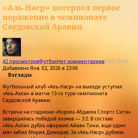
«Аль‑Наср» потерпел первое
поражение в чемпионате
Саудовской Аравии
42 просмотров
Футбол
Нет комментариев
02.01.2026
Добавлено
Янв. 02, 2026 в 23:06
42
Взгляды
Футбольный клуб «Аль‑Наср» на выезде уступил
«Аль‑Ахли» в матче 13‑го тура чемпионата
Саудовской Аравии.
Встреча на стадионе «Король Абдалла Спортс Сити»
завершилась победой хозяев — 3:2. В составе
«Аль‑Ахли» дубль оформил Айван Тони, еще один
мяч забил Мерих Демирал. За «Аль‑Наср» дублем