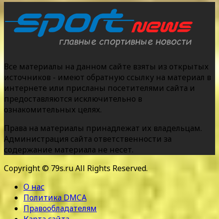
Все материалы на данном сайте взяты из открытых
источников - имеют обратную ссылку на материал в
интернете или присланы посетителями сайта и
предоставляются исключительно в
ознакомительных целях.
Права на материалы принадлежат их владельцам.
Администрация сайта ответственности за
содержание материала не несет.
Copyright © 79s.ru All Rights Reserved.
О нас
Политика DMCA
Правообладателям