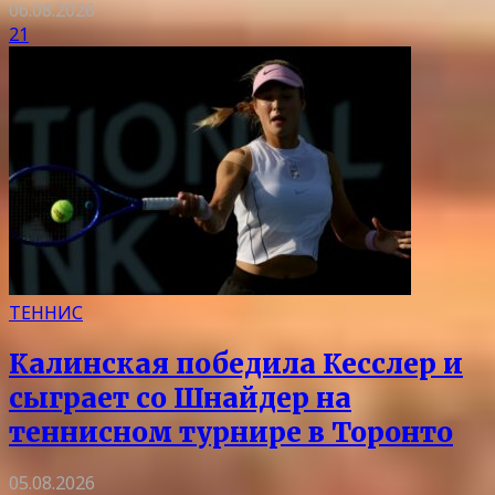
06.08.2026
21
ТЕННИС
Калинская победила Кесслер и
сыграет со Шнайдер на
теннисном турнире в Торонто
05.08.2026