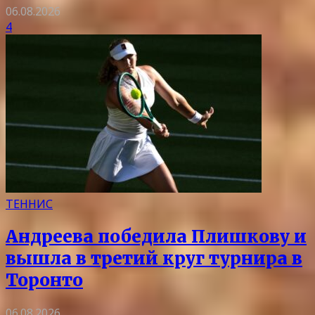
06.08.2026
4
ТЕННИС
Андреева победила Плишкову и
вышла в третий круг турнира в
Торонто
06.08.2026