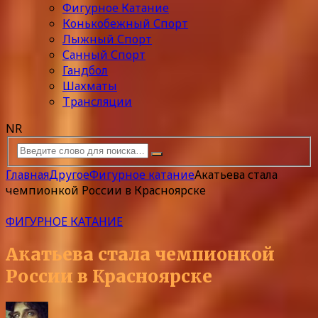
Фигурное Катание
Конькобежный Спорт
Лыжный Спорт
Санный Спорт
Гандбол
Шахматы
Трансляции
NR
Главная
Другое
Фигурное катание
Акатьева стала
чемпионкой России в Красноярске
ФИГУРНОЕ КАТАНИЕ
Акатьева стала чемпионкой
России в Красноярске