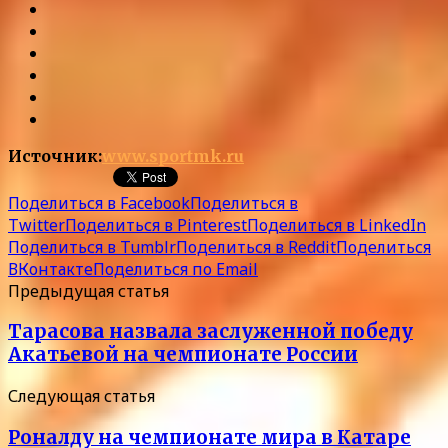
Источник:
www.sportmk.ru
Поделиться в Facebook
Поделиться в
Twitter
Поделиться в Pinterest
Поделиться в LinkedIn
Поделиться в Tumblr
Поделиться в Reddit
Поделиться
ВКонтакте
Поделиться по Email
Предыдущая статья
Тарасова назвала заслуженной победу
Акатьевой на чемпионате России
Следующая статья
Роналду на чемпионате мира в Катаре