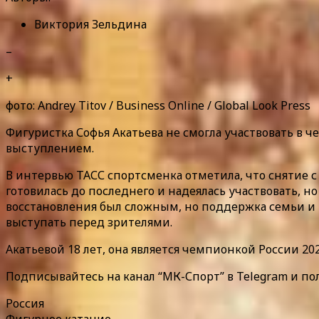
Виктория Зельдина
–
+
фото: Andrey Titov / Business Online / Global Look Press
Фигуристка Софья Акатьева не смогла участвовать в 
выступлением.
В интервью ТАСС спортсменка отметила, что снятие с 
готовилась до последнего и надеялась участвовать, но
восстановления был сложным, но поддержка семьи и 
выступать перед зрителями.
Акатьевой 18 лет, она является чемпионкой России 202
Подписывайтесь на канал “МК-Спорт” в Telegram и по
Россия
Фигурное катание