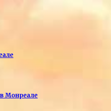
еале
 в Монреале