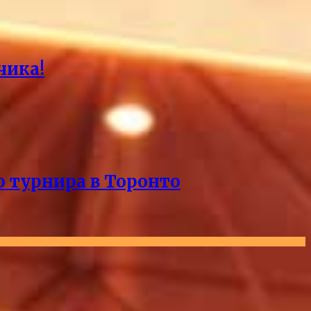
чика!
о турнира в Торонто