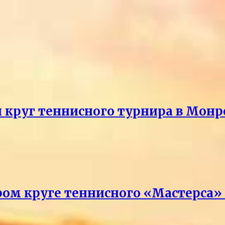
й круг теннисного турнира в Монр
ром круге теннисного «Мастерса»