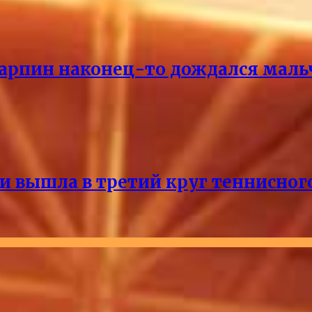
Карпин наконец-то дождался маль
и вышла в третий круг теннисног