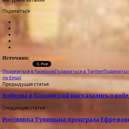
Поделиться
Источник:
www.sportmk.ru
Поделиться в Facebook
Поделиться в Twitter
Поделиться
по Email
Предыдущая статья
Бойкова и Козловский высказались о поб
Следующая статья
Россиянка Тупицына проиграла Ефремово