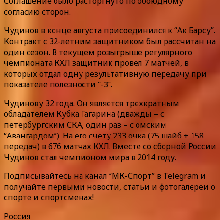
Соглашение было расторгнуто по обоюдному
согласию сторон.
Чудинов в конце августа присоединился к “Ак Барсу”.
Контракт с 32-летним защитником был рассчитан на
один сезон. В текущем розыгрыше регулярного
чемпионата КХЛ защитник провел 7 матчей, в
которых отдал одну результативную передачу при
показателе полезности “-3”.
Чудинову 32 года. Он является трехкратным
обладателем Кубка Гагарина (дважды – с
петербургским СКА, один раз – с омским
“Авангардом”). На его счету 233 очка (75 шайб + 158
передач) в 676 матчах КХЛ. Вместе со сборной России
Чудинов стал чемпионом мира в 2014 году.
Подписывайтесь на канал “МК-Спорт” в Telegram и
получайте первыми новости, статьи и фотогалереи о
спорте и спортсменах!
Россия