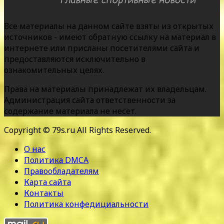
Все материалы на данном сайте взяты из открытых
источников - имеют обратную ссылку на материал в
интернете или присланы посетителями сайта и
предоставляются исключительно в
ознакомительных целях.
Права на материалы принадлежат их владельцам.
Администрация сайта ответственности за
содержание материала не несет.
Copyright © 79s.ru All Rights Reserved.
О нас
Политика DMCA
Правообладателям
Карта сайта
Контакты
Политика конфедициальности