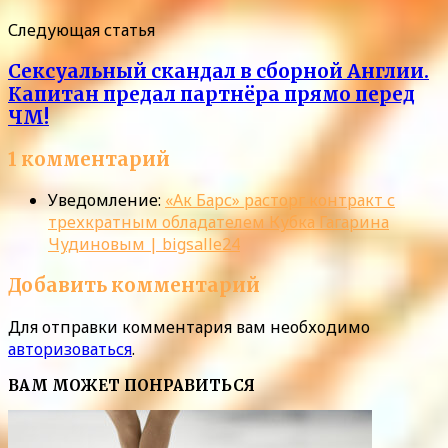
Следующая статья
Сексуальный скандал в сборной Англии.
Капитан предал партнёра прямо перед
ЧМ!
1 комментарий
Уведомление:
«Ак Барс» расторг контракт с
трехкратным обладателем Кубка Гагарина
Чудиновым | bigsalle24
Добавить комментарий
Для отправки комментария вам необходимо
авторизоваться
.
ВАМ МОЖЕТ ПОНРАВИТЬСЯ