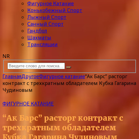
Фигурное Катание
Конькобежный Спорт
Лыжный Спорт
Санный Спорт
Гандбол
Шахматы
Трансляции
NR
Главная
Другое
Фигурное катание
“Ак Барс” расторг
контракт с трехкратным обладателем Кубка Гагарина
Чудиновым
ФИГУРНОЕ КАТАНИЕ
“Ак Барс” расторг контракт с
трехкратным обладателем
Кубка Гагарина Чудиновым