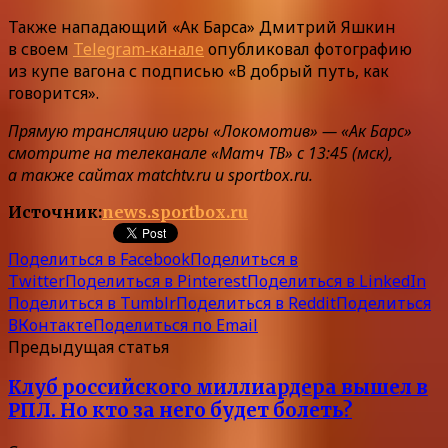
Также нападающий «Ак Барса» Дмитрий Яшкин
в своем
Telegram‑канале
опубликовал фотографию
из купе вагона с подписью «В добрый путь, как
говорится».
Прямую трансляцию игры «Локомотив» — «Ак Барс»
смотрите на телеканале «Матч ТВ» с 13:45 (мск),
а также сайтах matchtv.ru и sportbox.ru.
Источник:
news.sportbox.ru
Поделиться в Facebook
Поделиться в
Twitter
Поделиться в Pinterest
Поделиться в LinkedIn
Поделиться в Tumblr
Поделиться в Reddit
Поделиться
ВКонтакте
Поделиться по Email
Предыдущая статья
Клуб российского миллиардера вышел в
РПЛ. Но кто за него будет болеть?