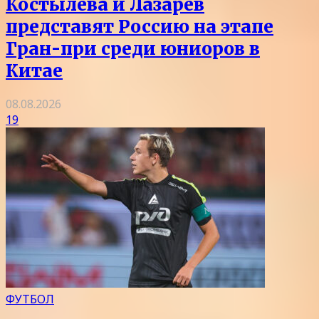
Костылева и Лазарев
представят Россию на этапе
Гран-при среди юниоров в
Китае
08.08.2026
19
ФУТБОЛ