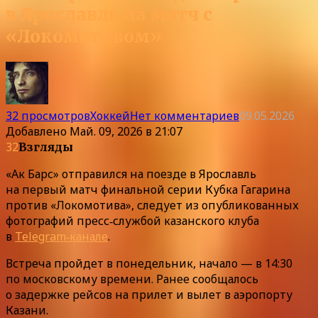
в Ярославль на матч с
«Локомотивом»
32 просмотров
Хоккей
Нет комментариев
09.05.2026
Добавлено
Май. 09, 2026 в 21:07
32
Взгляды
«Ак Барс» отправился на поезде в Ярославль
на первый матч финальной серии Кубка Гагарина
против «Локомотива», следует из опубликованных
фотографий пресс‑службой казанского клуба
в
Telegram‑канале
.
Встреча пройдет в понедельник, начало — в 14:30
по московскому времени. Ранее сообщалось
о задержке рейсов на прилет и вылет в аэропорту
Казани.