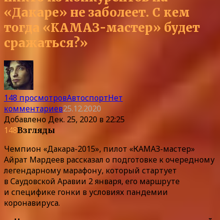
«Дакаре» не заболеет. С кем
тогда «КАМАЗ-мастер» будет
сражаться?»
148 просмотров
Автоспорт
Нет
комментариев
25.12.2020
Добавлено
Дек. 25, 2020 в 22:25
148
Взгляды
Чемпион «Дакара-2015», пилот «КАМАЗ-мастер»
Айрат Мардеев рассказал о подготовке к очередному
легендарному марафону, который стартует
в Саудовской Аравии 2 января, его маршруте
и специфике гонки в условиях пандемии
коронавируса.