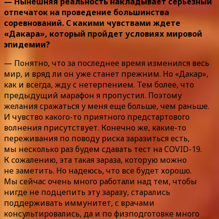
— Нынешняя реальность накладывает серьезный
отпечаток на проведение большинства
соревнований. С какими чувствами ждете
«Дакара», который пройдет условиях мировой
эпидемии?
— Понятно, что за последнее время изменился весь
мир, и вряд ли он уже станет прежним. Но «Дакар»,
как и всегда, жду с нетерпением. Тем более, что
предыдущий марафон я пропустил. Поэтому
желания сражаться у меня еще больше, чем раньше.
И чувство какого-то приятного предстартового
волнения присутствует. Конечно же, какие-то
переживания по поводу риска заразиться есть,
мы несколько раз будем сдавать тест на COVID-19.
К сожалению, эта такая зараза, которую можно
не заметить. Но надеюсь, что все будет хорошо.
Мы сейчас очень много работали над тем, чтобы
нигде не подцепить эту заразу, старались
поддерживать иммунитет, с врачами
консультировались, да и по физподготовке много