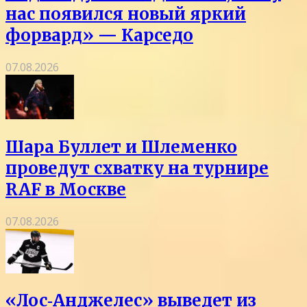
нас появился новый яркий
форвард» — Карседо
07.08.2026
Шара Буллет и Шлеменко
проведут схватку на турнире
RAF в Москве
07.08.2026
«Лос‑Анджелес» выведет из