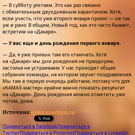
— В субботу улетаем. Это как раз связано
с обязательным двухдневным карантином. Хотя,
если учесть, что уже второго января пролог — не так
уж и рано. В общем, Новый год, как это часто бывает,
встретим на «Дакаре».
— У вас еще и день рождения первого января.
— Да, я уже привык там его отмечать. Хотя
на «Дакаре» мы дни рождения не празднуем,
застолья не устраиваем. У нас проходит общее
собрание команды, на котором звучат поздравления.
Мы там в первую очередь работаем, потому что для
«КАМАЗ-мастер» крайне важно показать результат
на «Дакаре». День рождения можно отметить уже
потом, дома.
Источник:
news.sportbox.ru
Поделиться в Facebook
Поделиться в
Twitter
Поделиться в Pinterest
Поделиться в LinkedIn