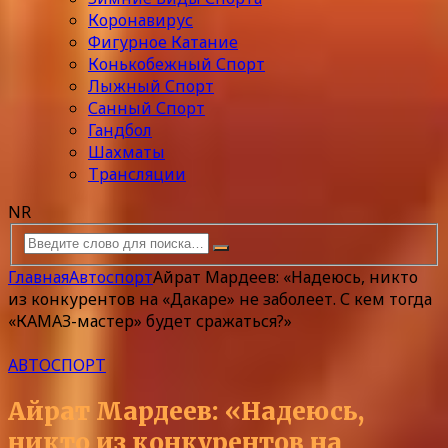
Коронавирус
Фигурное Катание
Конькобежный Спорт
Лыжный Спорт
Санный Спорт
Гандбол
Шахматы
Трансляции
NR
Главная
Автоспорт
Айрат Мардеев: «Надеюсь, никто
из конкурентов на «Дакаре» не заболеет. С кем тогда
«КАМАЗ-мастер» будет сражаться?»
АВТОСПОРТ
Айрат Мардеев: «Надеюсь,
никто из конкурентов на