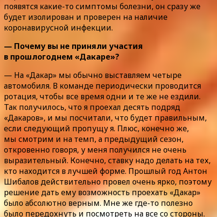
появятся какие-то симптомы болезни, он сразу же
будет изолирован и проверен на наличие
коронавирусной инфекции.
— Почему вы не приняли участия
в прошлогоднем «Дакаре»?
— На «Дакар» мы обычно выставляем четыре
автомобиля. В команде периодически проводится
ротация, чтобы все время одни и те же не ездили.
Так получилось, что я проехал десять подряд
«Дакаров», и мы посчитали, что будет правильным,
если следующий пропущу я. Плюс, конечно же,
мы смотрим и на темп, а предыдущий сезон,
откровенно говоря, у меня получился не очень
выразительный. Конечно, ставку надо делать на тех,
кто находится в лучшей форме. Прошлый год Антон
Шибалов действительно провел очень ярко, поэтому
решение дать ему возможность проехать «Дакар»
было абсолютно верным. Мне же где-то полезно
было передохнуть и посмотреть на все со стороны.