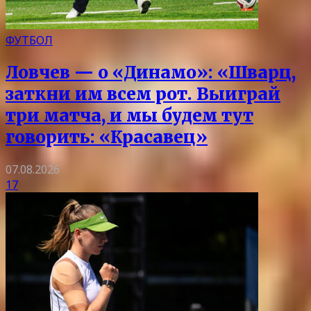
ФУТБОЛ
Ловчев — о «Динамо»: «Шварц,
заткни им всем рот. Выиграй
три матча, и мы будем тут
говорить: «Красавец»
07.08.2026
17