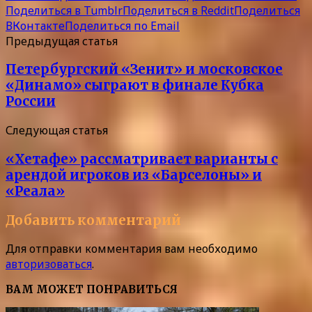
Поделиться в Tumblr
Поделиться в Reddit
Поделиться
ВКонтакте
Поделиться по Email
Предыдущая статья
Петербургский «Зенит» и московское
«Динамо» сыграют в финале Кубка
России
Следующая статья
«Хетафе» рассматривает варианты с
арендой игроков из «Барселоны» и
«Реала»
Добавить комментарий
Для отправки комментария вам необходимо
авторизоваться
.
ВАМ МОЖЕТ ПОНРАВИТЬСЯ