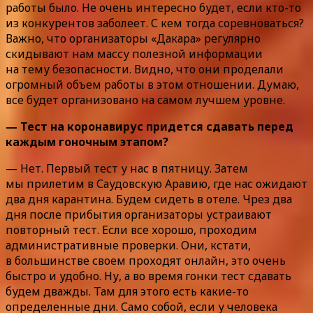
работы было. Не очень интересно будет, если кто-то
из конкурентов заболеет. С кем тогда соревноваться?
Важно, что организаторы «Дакара» регулярно
скидывают нам массу полезной информации
на тему безопасности. Видно, что они проделали
огромный объем работы в этом отношении. Думаю,
все будет организовано на самом лучшем уровне.
— Тест на коронавирус придется сдавать перед
каждым гоночным этапом?
— Нет. Первый тест у нас в пятницу. Затем
мы прилетим в Саудовскую Аравию, где нас ожидают
два дня карантина. Будем сидеть в отеле. Чрез два
дня после прибытия организаторы устраивают
повторный тест. Если все хорошо, проходим
административные проверки. Они, кстати,
в большинстве своем проходят онлайн, это очень
быстро и удобно. Ну, а во время гонки тест сдавать
будем дважды. Там для этого есть какие-то
определенные дни. Само собой, если у человека