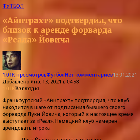
ФУТБОЛ
«Айнтрахт» подтвердил, что
близок к аренде форварда
«Реала» Йовича
1.01K просмотров
Футбол
Нет комментариев
13.01.2021
Добавлено
Янв. 13, 2021 в 04:58
1.01K
Взгляды
Франкфуртский «Айнтрахт» подтвердил, что клуб
находится в шаге от подписания бывшего своего
форварда Луки Йовича, который в настоящее время
выступает за «Реал». Немецкий клуб намерен
арендовать игрока.
— Лука Йович находится на грани