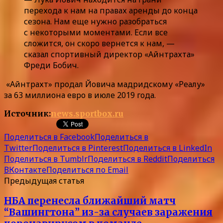
перехода к нам на правах аренды до конца
сезона. Нам еще нужно разобраться
с некоторыми моментами. Если все
сложится, он скоро вернется к нам, —
сказал спортивный директор «Айнтрахта»
Фреди Бобич.
«Айнтрахт» продал Йовича мадридскому «Реалу»
за 63 миллиона евро в июле 2019 года.
Источник:
news.sportbox.ru
Поделиться в Facebook
Поделиться в
Twitter
Поделиться в Pinterest
Поделиться в LinkedIn
Поделиться в Tumblr
Поделиться в Reddit
Поделиться
ВКонтакте
Поделиться по Email
Предыдущая статья
НБА перенесла ближайший матч
“Вашингтона” из-за случаев заражения