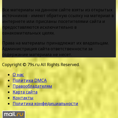
Все материалы на данном сайте взяты из открытых
источников - имеют обратную ссылку на материал в
интернете или присланы посетителями сайта и
предоставляются исключительно в
ознакомительных целях.
Права на материалы принадлежат их владельцам.
Администрация сайта ответственности за
содержание материала не несет.
Copyright © 79s.ru All Rights Reserved.
О нас
Политика DMCA
Правообладателям
Карта сайта
Контакты
Политика конфедициальности