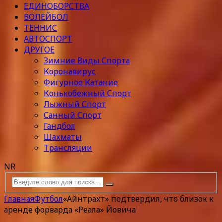
ЕДИНОБОРСТВА
ВОЛЕЙБОЛ
ТЕННИС
АВТОСПОРТ
ДРУГОЕ
Зимние Виды Спорта
Коронавирус
Фигурное Катание
Конькобежный Спорт
Лыжный Спорт
Санный Спорт
Гандбол
Шахматы
Трансляции
NR
Главная
Футбол
«Айнтрахт» подтвердил, что близок к
аренде форварда «Реала» Йовича