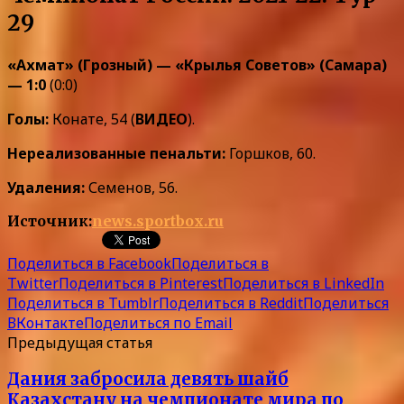
29
«Ахмат» (Грозный) — «Крылья Советов» (Самара)
— 1:0
(0:0)
Голы:
Конате, 54 (
ВИДЕО
).
Нереализованные пенальти:
Горшков, 60.
Удаления:
Семенов, 56.
Источник:
news.sportbox.ru
Поделиться в Facebook
Поделиться в
Twitter
Поделиться в Pinterest
Поделиться в LinkedIn
Поделиться в Tumblr
Поделиться в Reddit
Поделиться
ВКонтакте
Поделиться по Email
Предыдущая статья
Дания забросила девять шайб
Казахстану на чемпионате мира по