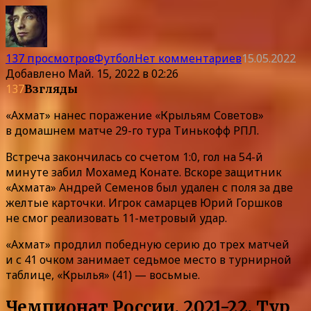
137 просмотров
Футбол
Нет комментариев
15.05.2022
Добавлено
Май. 15, 2022 в 02:26
137
Взгляды
«Ахмат» нанес поражение «Крыльям Советов»
в домашнем матче 29-го тура Тинькофф РПЛ.
Встреча закончилась со счетом 1:0, гол на 54-й
минуте забил Мохамед Конате. Вскоре защитник
«Ахмата» Андрей Семенов был удален с поля за две
желтые карточки. Игрок самарцев Юрий Горшков
не смог реализовать 11-метровый удар.
«Ахмат» продлил победную серию до трех матчей
и с 41 очком занимает седьмое место в турнирной
таблице, «Крылья» (41) — восьмые.
Чемпионат России. 2021-22. Тур