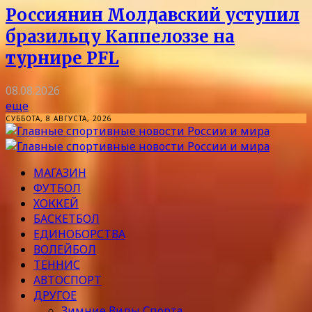
Россиянин Молдавский уступил
бразильцу Каппелоззе на
турнире PFL
08.08.2026
еще
СУББОТА, 8 АВГУСТА, 2026
МАГАЗИН
ФУТБОЛ
ХОККЕЙ
БАСКЕТБОЛ
ЕДИНОБОРСТВА
ВОЛЕЙБОЛ
ТЕННИС
АВТОСПОРТ
ДРУГОЕ
Зимние Виды Спорта