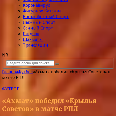
Коронавирус
Фигурное Катание
Конькобежный Спорт
Лыжный Спорт
Санный Спорт
Гандбол
Шахматы
Трансляции
NR
Главная
Футбол
«Ахмат» победил «Крылья Советов» в
матче РПЛ
ФУТБОЛ
«Ахмат» победил «Крылья
Советов» в матче РПЛ