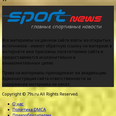
Все материалы на данном сайте взяты из открытых
источников - имеют обратную ссылку на материал в
интернете или присланы посетителями сайта и
предоставляются исключительно в
ознакомительных целях.
Права на материалы принадлежат их владельцам.
Администрация сайта ответственности за
содержание материала не несет.
Copyright © 79s.ru All Rights Reserved.
О нас
Политика DMCA
Правообладателям