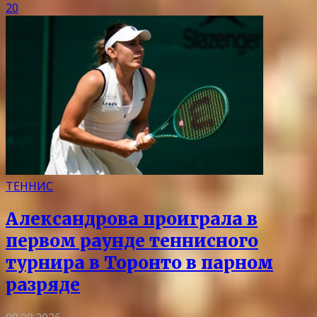
20
ТЕННИС
Александрова проиграла в
первом раунде теннисного
турнира в Торонто в парном
разряде