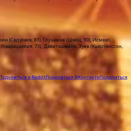
ин (Садулаев, 81), Глушаков (Швец, 90), Исмаэл,
Кварацхелия, 73), Давиташвили, Зуев (Кьяртанссон,
Поделиться в Reddit
Поделиться ВКонтакте
Поделиться