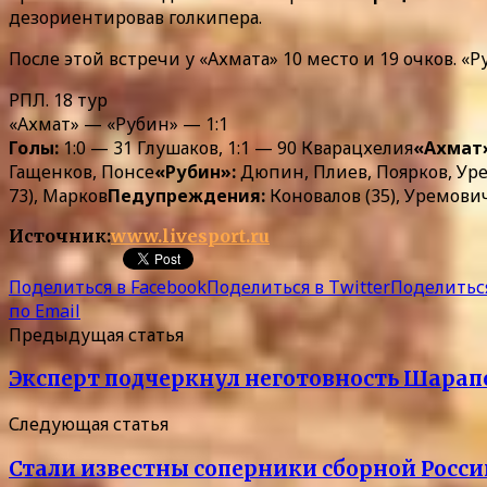
дезориентировав голкипера.
После этой встречи у «Ахмата» 10 место и 19 очков. «
РПЛ. 18 тур
«Ахмат» — «Рубин» — 1:1
Голы:
1:0 — 31 Глушаков, 1:1 — 90 Кварацхелия
«Ахмат
Гащенков, Понсе
«Рубин»:
Дюпин, Плиев, Поярков, Уре
73), Марков
Педупреждения:
Коновалов (35), Уремович 
Источник:
www.livesport.ru
Поделиться в Facebook
Поделиться в Twitter
Поделиться
по Email
Предыдущая статья
Эксперт подчеркнул неготовность Шарапо
Следующая статья
Стали известны соперники сборной России