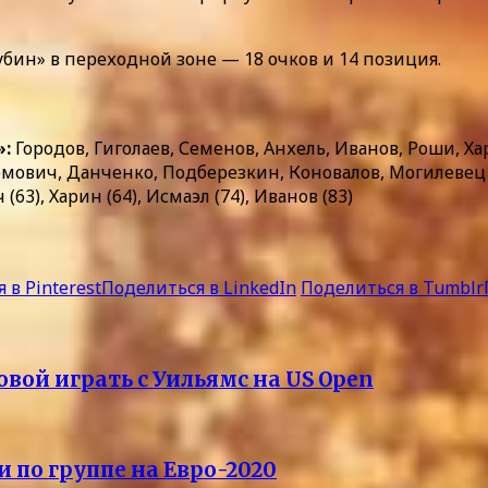
Рубин» в переходной зоне — 18 очков и 14 позиция.
»:
Городов, Гиголаев, Семенов, Анхель, Иванов, Роши, Хар
мович, Данченко, Подберезкин, Коновалов, Могилевец (
(63), Харин (64), Исмаэл (74), Иванов (83)
 в Pinterest
Поделиться в LinkedIn
Поделиться в Tumblr
вой играть с Уильямс на US Open
 по группе на Евро-2020