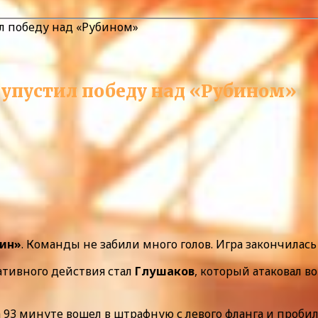
л победу над «Рубином»
 упустил победу над «Рубином»
ин»
. Команды не забили много голов. Игра закончилась
ативного действия стал
Глушаков
, который атаковал 
 93 минуте вошел в штрафную с левого фланга и проби