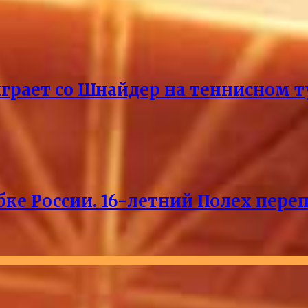
ыграет со Шнайдер на теннисном т
ке России. 16-летний Полех пере