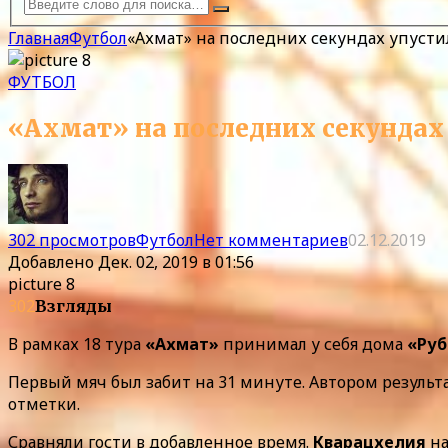
Главная
Футбол
«Ахмат» на последних секундах упусти
ФУТБОЛ
«Ахмат» на последних секундах
302 просмотров
Футбол
Нет комментариев
02.12.2019
Добавлено
Дек. 02, 2019 в 01:56
picture 8
302
Взгляды
В рамках 18 тура
«Ахмат»
принимал у себя дома
«Руб
Первый мяч был забит на 31 минуте. Автором результ
отметки.
Сравняли гости в добавленное время.
Кварацхелия
на