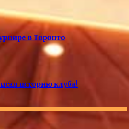
урнире в Торонто
писал историю клуба!