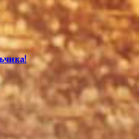
ьчика!