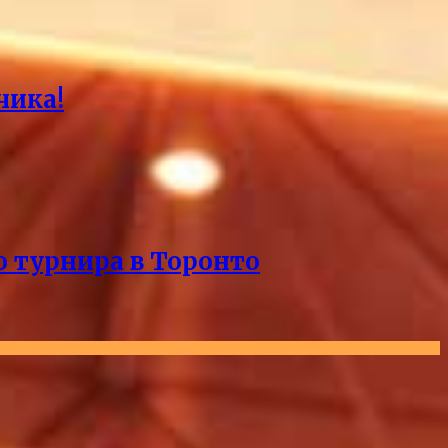
чика!
о турнира в Торонто