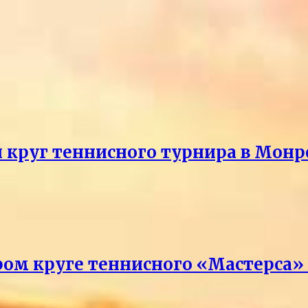
й круг теннисного турнира в Монр
ром круге теннисного «Мастерса»