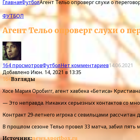
Главная
Футбол
Агент Тельо опроверг слухи о перегово
ФУТБОЛ
Агент Тельо опроверг слухи о пе
164 просмотров
Футбол
Нет комментариев
14.06.2021
Добавлено
Июн. 14, 2021 в 13:35
164
Взгляды
Хосе Мария Оробигг, агент хавбека «Бетиса» Кристиана
— Это неправда. Никаких серьезных контактов со мной
Контракт 29-летнего игрока с севильцами рассчитан до
В прошлом сезоне Тельо провел 33 матча, забил пять 
Источник:
news.sportbox.ru