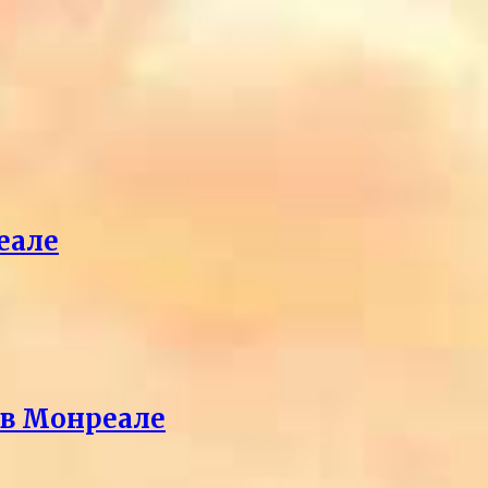
еале
 в Монреале