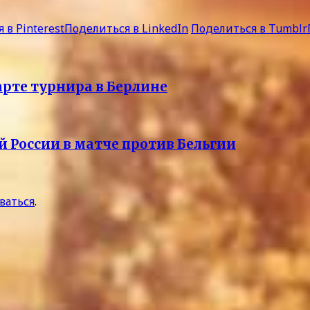
 в Pinterest
Поделиться в LinkedIn
Поделиться в Tumblr
рте турнира в Берлине
 России в матче против Бельгии
ваться
.