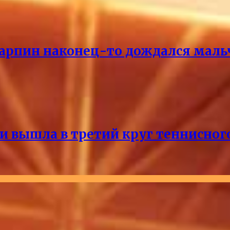
Карпин наконец-то дождался маль
и вышла в третий круг теннисног