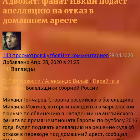
Адвокат: фанат Ивкин подаст
апелляцию на отказ в
домашнем аресте
143 просмотров
Футбол
Нет комментариев
28.04.2020
Добавлено
Апр. 28, 2020 в 21:25
143
Взгляды
© РИА Новости / Александр Вильф
/
Перейти в
фотобанк
Болельщики сборной России
Михаил Гончаров. Сторона российского болельщика
Михаила Ивкина, который находится в марсельской
тюрьме по обвинению в нападении на английского
фаната во время чемпионата Европы по футболу 2016
года, будет подавать апелляцию на решение суда об
отказе в переводе под домашний арест, сообщил