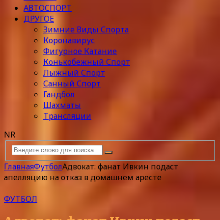
АВТОСПОРТ
ДРУГОЕ
Зимние Виды Спорта
Коронавирус
Фигурное Катание
Конькобежный Спорт
Лыжный Спорт
Санный Спорт
Гандбол
Шахматы
Трансляции
NR
Главная
Футбол
Адвокат: фанат Ивкин подаст
апелляцию на отказ в домашнем аресте
ФУТБОЛ