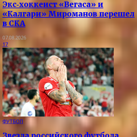
Экс‑хоккеист «Вегаса» и
«Калгари» Мироманов перешел
в СКА
07.08.2026
17
ФУТБОЛ
Звезда российского футбола