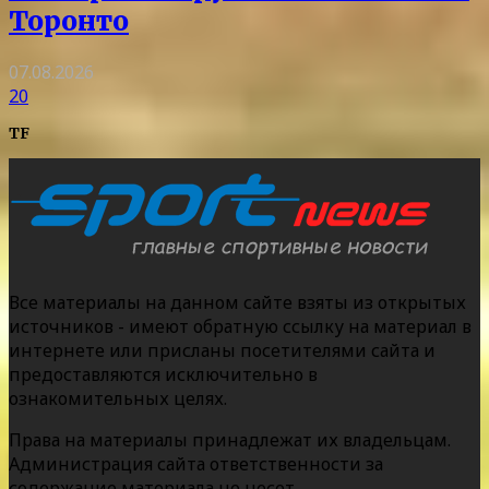
Торонто
07.08.2026
20
TF
Все материалы на данном сайте взяты из открытых
источников - имеют обратную ссылку на материал в
интернете или присланы посетителями сайта и
предоставляются исключительно в
ознакомительных целях.
Права на материалы принадлежат их владельцам.
Администрация сайта ответственности за
содержание материала не несет.