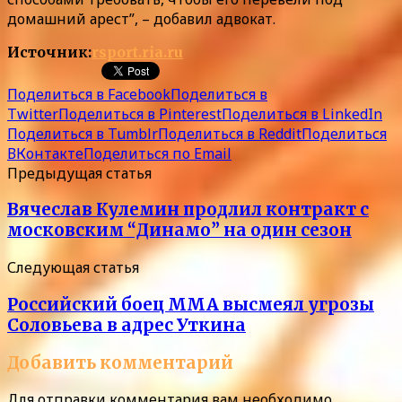
домашний арест”, – добавил адвокат.
Источник:
rsport.ria.ru
Поделиться в Facebook
Поделиться в
Twitter
Поделиться в Pinterest
Поделиться в LinkedIn
Поделиться в Tumblr
Поделиться в Reddit
Поделиться
ВКонтакте
Поделиться по Email
Предыдущая статья
Вячеслав Кулемин продлил контракт с
московским “Динамо” на один сезон
Следующая статья
Российский боец ММА высмеял угрозы
Соловьева в адрес Уткина
Добавить комментарий
Для отправки комментария вам необходимо