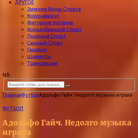
ДРУГОЕ
Зимние Виды Спорта
Коронавирус
Фигурное Катание
Конькобежный Спорт
Лыжный Спорт
Санный Спорт
Гандбол
Шахматы
Трансляции
NR
Главная
Футбол
Адольфо Гайч. Недолго музыка играла
ФУТБОЛ
Адольфо Гайч. Недолго музыка
играла