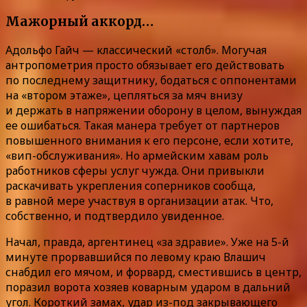
Мажорный аккорд…
Адольфо Гайч — классический «столб». Могучая
антропометрия просто обязывает его действовать
по последнему защитнику, бодаться с оппонентами
на «втором этаже», цепляться за мяч внизу
и держать в напряжении оборону в целом, вынуждая
ее ошибаться. Такая манера требует от партнеров
повышенного внимания к его персоне, если хотите,
«вип-обслуживания». Но армейским хавам роль
работников сферы услуг чужда. Они привыкли
раскачивать укрепления соперников сообща,
в равной мере участвуя в организации атак. Что,
собственно, и подтвердило увиденное.
Начал, правда, аргентинец «за здравие». Уже на 5-й
минуте прорвавшийся по левому краю Влашич
снабдил его мячом, и форвард, сместившись в центр,
поразил ворота хозяев коварным ударом в дальний
угол. Короткий замах, удар из-под закрывающего