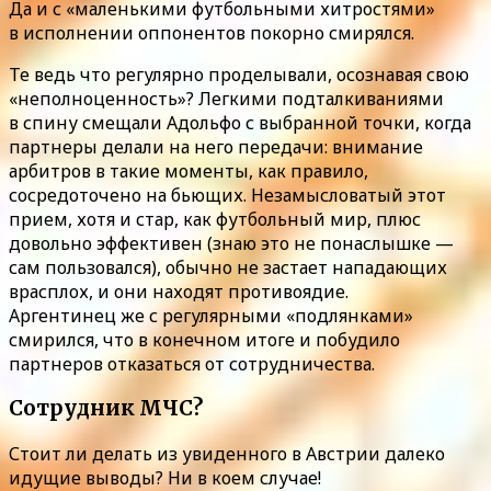
Да и с «маленькими футбольными хитростями»
в исполнении оппонентов покорно смирялся.
Те ведь что регулярно проделывали, осознавая свою
«неполноценность»? Легкими подталкиваниями
в спину смещали Адольфо с выбранной точки, когда
партнеры делали на него передачи: внимание
арбитров в такие моменты, как правило,
сосредоточено на бьющих. Незамысловатый этот
прием, хотя и стар, как футбольный мир, плюс
довольно эффективен (знаю это не понаслышке —
сам пользовался), обычно не застает нападающих
врасплох, и они находят противоядие.
Аргентинец же с регулярными «подлянками»
смирился, что в конечном итоге и побудило
партнеров отказаться от сотрудничества.
Сотрудник МЧС?
Стоит ли делать из увиденного в Австрии далеко
идущие выводы? Ни в коем случае!