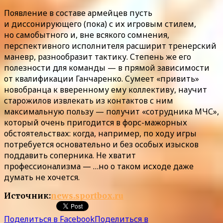
Появление в составе армейцев пусть
и диссонирующего (пока) с их игровым стилем,
но самобытного и, вне всякого сомнения,
перспективного исполнителя расширит тренерский
маневр, разнообразит тактику. Степень же его
полезности для команды — в прямой зависимости
от квалификации Ганчаренко. Сумеет «привить»
новобранца к вверенному ему коллективу, научит
старожилов извлекать из контактов с ним
максимальную пользу — получит «сотрудника МЧС»,
который очень пригодится в форс-мажорных
обстоятельствах: когда, например, по ходу игры
потребуется основательно и без особых изысков
поддавить соперника. Не хватит
профессионализма — …но о таком исходе даже
думать не хочется.
Источник:
news.sportbox.ru
Поделиться в Facebook
Поделиться в