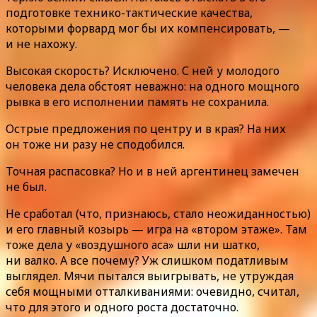
подготовке технико-тактические качества,
которыми форвард мог бы их компенсировать, —
и не нахожу.
Высокая скорость? Исключено. С ней у молодого
человека дела обстоят неважно: на одного мощного
рывка в его исполнении память не сохранила.
Острые предложения по центру и в края? На них
он тоже ни разу не сподобился.
Точная распасовка? Но и в ней аргентинец замечен
не был.
Не сработал (что, признаюсь, стало неожиданностью)
и его главный козырь — игра на «втором этаже». Там
тоже дела у «воздушного аса» шли ни шатко,
ни валко. А все почему? Уж слишком податливым
выглядел. Мячи пытался выигрывать, не утруждая
себя мощными отталкиваниями: очевидно, считал,
что для этого и одного роста достаточно.