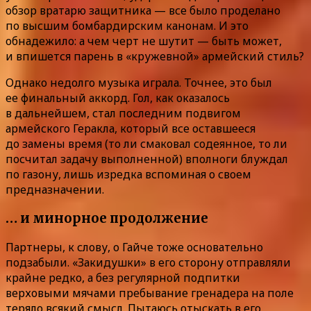
обзор вратарю защитника — все было проделано
по высшим бомбардирским канонам. И это
обнадежило: а чем черт не шутит — быть может,
и впишется парень в «кружевной» армейский стиль?
Однако недолго музыка играла. Точнее, это был
ее финальный аккорд. Гол, как оказалось
в дальнейшем, стал последним подвигом
армейского Геракла, который все оставшееся
до замены время (то ли смаковал содеянное, то ли
посчитал задачу выполненной) вполноги блуждал
по газону, лишь изредка вспоминая о своем
предназначении.
… и минорное продолжение
Партнеры, к слову, о Гайче тоже основательно
подзабыли. «Закидушки» в его сторону отправляли
крайне редко, а без регулярной подпитки
верховыми мячами пребывание гренадера на поле
теряло всякий смысл. Пытаюсь отыскать в его