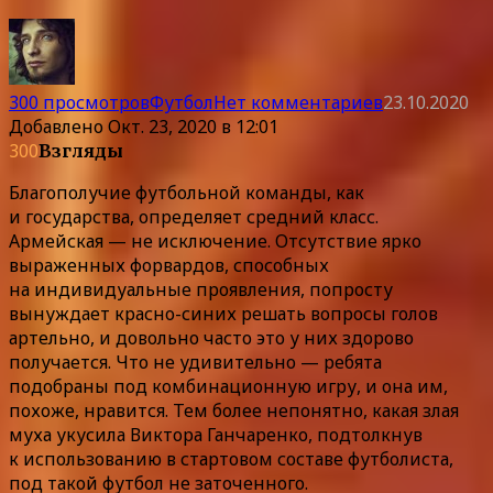
300 просмотров
Футбол
Нет комментариев
23.10.2020
Добавлено
Окт. 23, 2020 в 12:01
300
Взгляды
Благополучие футбольной команды, как
и государства, определяет средний класс.
Армейская — не исключение. Отсутствие ярко
выраженных форвардов, способных
на индивидуальные проявления, попросту
вынуждает красно-синих решать вопросы голов
артельно, и довольно часто это у них здорово
получается. Что не удивительно — ребята
подобраны под комбинационную игру, и она им,
похоже, нравится. Тем более непонятно, какая злая
муха укусила Виктора Ганчаренко, подтолкнув
к использованию в стартовом составе футболиста,
под такой футбол не заточенного.