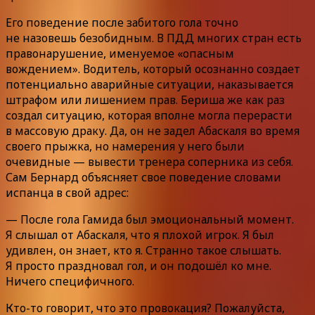
Его поведение после забитого гола точно
не назовешь безобидным. В ПДД многих стран есть
правонарушение, именуемое «опасным
вождением». Водитель, который осознанно создает
потенциально аварийные ситуации, наказывается
штрафом или лишением прав. Бериша же как раз
создал ситуацию, которая вполне могла перерасти
в массовую драку. Да, он не задел Абаскаля во время
своего прыжка, но намерения у него были
очевидные — вывести тренера соперника из себя.
Сам Бернард объясняет свое поведение словами
испанца в свой адрес:
— После гола Гамида был эмоциональный момент.
Я слышал от Абаскаля, что я плохой игрок. Я был
удивлен, он знает, кто я. Странно такое слышать.
Я просто праздновал гол, и он подошёл ко мне.
Ничего специфичного.
Кто-то говорит, что это провокация? Пожалуйста,