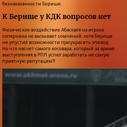
безнаказанности Бериши.
К Берише у КДК вопросов нет
Физическое воздействие Абаскаля на игрока
соперника не вызывает сомнений, хотя Бериша
не упустил возможности приукрасить эпизод.
Но что насчет самого косовара, который за время
выступления в РПЛ успел заработать не самую
приятную репутацию?!