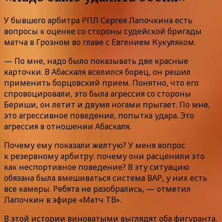
У бывшего арбитра РПЛ Сергея Лапочкина есть
вопросы к оценке со стороны судейской бригады
матча в Грозном во главе с Евгением Кукуляком.
— По мне, надо было показывать две красные
карточки. В Абаскаля вселился борец, он решил
применить борцовский прием. Понятно, что его
спровоцировали, это была агрессия со стороны
Бериши, он летит и двумя ногами прыгает. По мне,
это агрессивное поведение, попытка удара. Это
агрессия в отношении Абаскаля.
Почему ему показали желтую? У меня вопрос
к резервному арбитру: почему они расценили это
как неспортивное поведение? В эту ситуацию
обязана была вмешиваться система ВАР, у них есть
все камеры. Ребята не разобрались, — отметил
Лапочкин в эфире «Матч ТВ».
В этой истории виноватыми выглядят оба фигуранта.