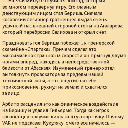
— На 33‑й минуте случился эпизод, который
во многом перевернул игру. Его главным
действующим лицом стал Бериша. Сначала
косовский легионер грозненцев выдал очень
удачный пас внешней стороной стопы на Агаларова,
который перебросил Селихова и открыл счет.
Праздновать гол Бериша побежал… к тренерской
скамейке «Спартака». Причем сделал это
максимально странно: на скорости он прыгнул двумя
ногами вперед, находясь в непосредственной
близости от Абаскаля. Изумленный тренер хотел
вытолкнуть провокатора за пределы нашей
технической зоны, а тот, ощутив на себе
прикосновение, рухнул на землю и схватился
за лицо.
Арбитр расценил это как физическое воздействие
на Беришу и удалил Гильермо. Тогда как игрок
грозненцев получил лишь желтую карточку. Почему
VAR не подсказал Кукуляку, с чего всё началось —