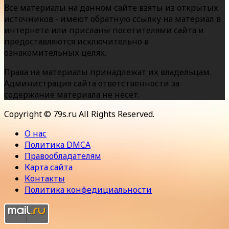
Все материалы на данном сайте взяты из открытых
источников - имеют обратную ссылку на материал в
интернете или присланы посетителями сайта и
предоставляются исключительно в
ознакомительных целях.
Права на материалы принадлежат их владельцам.
Администрация сайта ответственности за
содержание материала не несет.
Copyright © 79s.ru All Rights Reserved.
О нас
Политика DMCA
Правообладателям
Карта сайта
Контакты
Политика конфедициальности