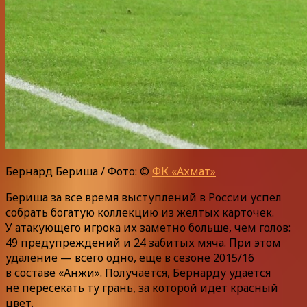
Бернард Бериша / Фото: ©
ФК «Ахмат»
Бериша за все время выступлений в России успел
собрать богатую коллекцию из желтых карточек.
У атакующего игрока их заметно больше, чем голов:
49 предупреждений и 24 забитых мяча. При этом
удаление — всего одно, еще в сезоне 2015/16
в составе «Анжи». Получается, Бернарду удается
не пересекать ту грань, за которой идет красный
цвет.