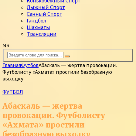
Конькобежный Спорт
Лыжный Спорт
Санный Спорт
Гандбол
Шахматы
Трансляции
NR
Главная
Футбол
Абаскаль — жертва провокации.
Футболисту «Ахмата» простили безобразную
выходку
ФУТБОЛ
Абаскаль — жертва
провокации. Футболисту
«Ахмата» простили
безобразную выходку