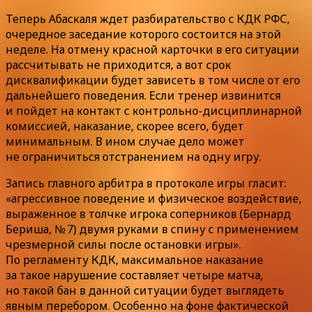
Теперь Абаскаля ждет разбирательство с КДК РФС,
очередное заседание которого состоится на этой
неделе. На отмену красной карточки в его ситуации
рассчитывать не приходится, а вот срок
дисквалификации будет зависеть в том числе от его
дальнейшего поведения. Если тренер извинится
и пойдет на контакт с контрольно-дисциплинарной
комиссией, наказание, скорее всего, будет
минимальным. В ином случае дело может
не ограничиться отстранением на одну игру.
Запись главного арбитра в протоколе игры гласит:
«агрессивное поведение и физическое воздействие,
выраженное в толчке игрока соперников (Бернард
Бериша, № 7) двумя руками в спину с применением
чрезмерной силы после остановки игры».
По регламенту КДК, максимальное наказание
за такое нарушение составляет четыре матча,
но такой бан в данной ситуации будет выглядеть
явным перебором. Особенно на фоне фактической