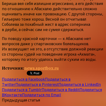
Бериша вел себя излишне агрессивно, а его действия
по отношению к Абаскалю действительно сложно
оценивать иначе как провокацию. С другой стороны,
Гильермо тоже хорош. Весной он отчитывал
Соболева за похабный жест в адрес соперника
в дерби, а сейчас сам не сумел сдержаться.
По поводу красной карточки — к Абаскалю нет
вопросов даже у спартаковских болельщиков.
Их возмущает не это, а отсутствие должной реакции
со стороны судей на поведение игрока «Ахмата»,
которому по итогу удалось выйти сухим из воды.
Источник:
news.sportbox.ru
Поделиться в Facebook
Поделиться в
Twitter
Поделиться в Pinterest
Поделиться в LinkedIn
Поделиться в Tumblr
Поделиться в Reddit
Поделиться
ВКонтакте
Поделиться по Email
Предыдущая статья