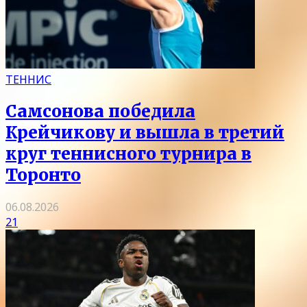
ТЕННИС
Самсонова победила
Крейчикову и вышла в третий
круг теннисного турнира в
Торонто
06.08.2026
21