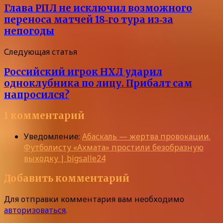
Глава РПЛ не исключил возможного
переноса матчей 18‑го тура из‑за
непогоды
Следующая статья
Российский игрок НХЛ ударил
одноклубника по лицу. Прибалт сам
напросился?
1 комментарий
Уведомление:
Абаскаль — жертва провокации.
Футболисту «Ахмата» простили безобразную
выходку | bigsalle24
Добавить комментарий
Для отправки комментария вам необходимо
авторизоваться
.