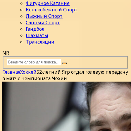
Фигурное Катание
Конькобежный Спорт
Лыжный Спорт
Санный Спорт
Гандбол
Шахматы
Трансляции
NR
Главная
Хоккей
52‑летний Ягр отдал голевую передачу
в матче чемпионата Чехии