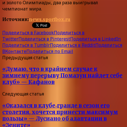
и золото Олимпиады, два раза выигрывал
чемпионат мира.
Источник:
news.sportbox.ru
Поделиться в Facebook
Поделиться в
Twitter
Поделиться в Pinterest
Поделиться в LinkedIn
Поделиться в Tumblr
Поделиться в Reddit
Поделиться
ВКонтакте
Поделиться по Email
Предыдущая статья
«Думаю, что в крайнем случае к
зимнему перерыву Помазун найдет себе
клуб» — Кафанов
Следующая статья
«Оказался в клубе‑гранде в сезон его
столетия, хочется принести максимум
пользы» — Лусиано об адаптации в
«Зените»