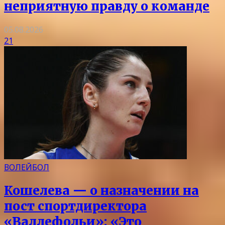
неприятную правду о команде
05.08.2026
21
ВОЛЕЙБОЛ
Кошелева — о назначении на
пост спортдиректора
«Валлефольи»: «Это