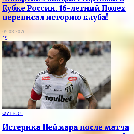
Кубке России. 16-летний Полех
переписал историю клуба!
05.08.2026
15
ФУТБОЛ
Истерика Неймара после матча