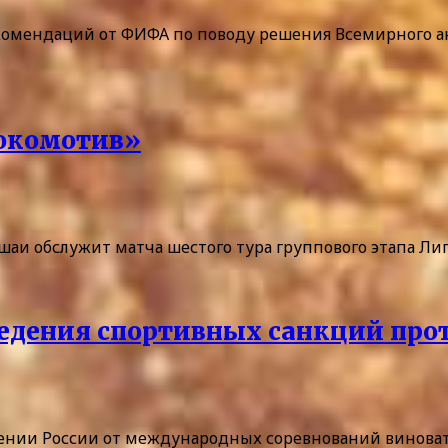
екомендаций от ФИФА по поводу решения Всемирного ант
Локомотив»
шшаи обслужит матча шестого тура группового этапа Ли
ведения спортивных санкций про
анении России от международных соревнований винов