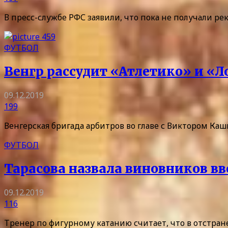
В пресс-службе РФС заявили, что пока не получали р
ФУТБОЛ
Венгр рассудит «Атлетико» и «
09.12.2019
199
Венгерская бригада арбитров во главе с Виктором Ка
ФУТБОЛ
Тарасова назвала виновников в
09.12.2019
116
Тренер по фигурному катанию считает, что в отстр