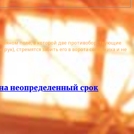
 травяном поле, в которой две противоборствующие
 рук), стремятся забить его в ворота соперника и не
на неопределенный срок