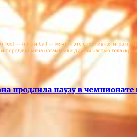
от foot — нога и ball — мяч) — это спортивная игра на
 и передачи мяча ногами или другой частью тела (кроме
а продлила паузу в чемпионате 