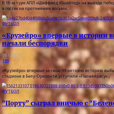
В 16-м туре АПЛ «Шеффилд Юнайтед» на выезде победи
в гостях на протяжении восьми...
ФУТБОЛ
«Крузейро» впервые в истории 
начали беспорядки
09.12.2019
199
«Крузейро» впервые за свою 99-летнюю историю выбы
стадионе в Белу-Оризонти уступили «Палмейрасу»...
ФУТБОЛ
“Порту” сыграл вничью с “Беле