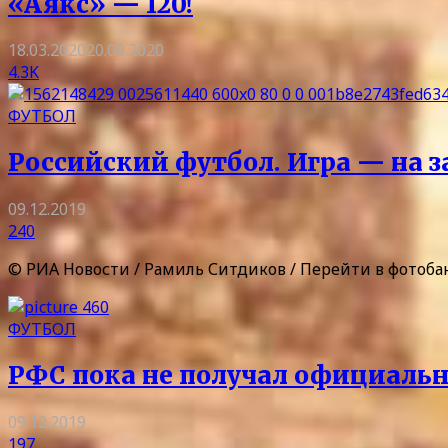
«Аякс» — 120!
18.03.2020
20.09.2020
4.3K
ФУТБОЛ
Российский футбол. Игра — на з
09.12.2019
240
© РИА Новости / Рамиль Ситдиков / Перейти в фотоба
ФУТБОЛ
РФС пока не получал официаль
09.12.2019
197