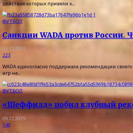
действия которых привели к...
ФУТБОЛ
Санкции WADA против России. Ч
09.12.2019
223
WADA единогласно поддержала рекомендации своего 
игр на...
ФУТБОЛ
«Шеффилд» побил клубный реко
09.12.2019
148