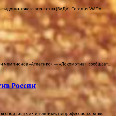
идопингового агентства (ВАДА). Сегодня WADA...
ги чемпионов «Атлетико» — «Локомотив», сообщает...
тив России
аты спортивные чиновники, непрофессиональные