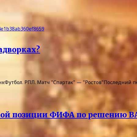
адворках?
нкФутбол. РПЛ. Матч "Спартак" — "Ростов"Последний п
ной позиции ФИФА по решению 