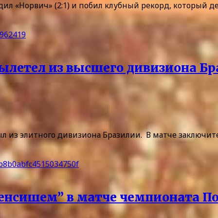
л «Норвич» (2:1) и побил клубный рекорд, который де
вылетел из высшего дивизиона Б
л из элитного дивизиона Бразилии. В матче заключит
ненсишем” в матче чемпионата П