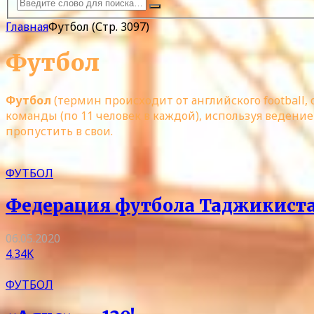
Главная
Футбол
(Стр. 3097)
Футбол
Футбол
(термин происходит от английского football, 
команды (по 11 человек в каждой), используя ведение
пропустить в свои.
ФУТБОЛ
Федерация футбола Таджикистан
06.05.2020
4.34K
ФУТБОЛ