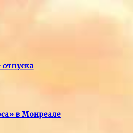
е отпуска
рса» в Монреале