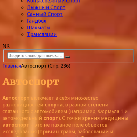
Конькобежный Спорт
Лыжный Спорт
Санный Спорт
Гандбол
Шахматы
Трансляции
NR
Главная
Автоспорт
(Стр. 236)
Автоспорт
Автоспорт
включает в себя множество
разновидностей
спорта
, в разной степени
связанного с автомобилем (например, Формула 1 и
автомодельный
спорт
). С точки зрения медицины
автоспорт
– это не паханое поле объектов
исследования (причин травм, заболеваний и