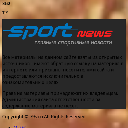
SB2
TF
Все материалы на данном сайте взяты из открытых
источников - имеют обратную ссылку на материал в
интернете или присланы посетителями сайта и
предоставляются исключительно в
ознакомительных целях.
Права на материалы принадлежат их владельцам.
Администрация сайта ответственности за
содержание материала не несет.
Copyright © 79s.ru All Rights Reserved.
О нас