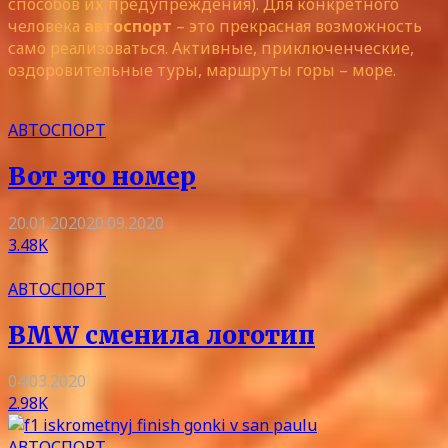
способов их предупреждения). Для конкретного
человека
автоспорт
– это прекрасная возможность
само реализоваться. Активные, приключенческие,
оздоровительные туры, маршруты горы – море.
АВТОСПОРТ
Вот это номер
20.01.2020
20.09.2020
3.48K
АВТОСПОРТ
BMW сменила логотип
04.03.2020
2.98K
АВТОСПОРТ