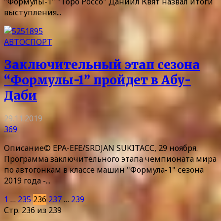
"Формулы-1" "Торо Россо" Даниил Квят назвал итоги
выступления...
АВТОСПОРТ
Заключительный этап сезона
“Формулы-1” пройдет в Абу-
Даби
29.11.2019
369
Описание© EPA-EFE/SRDJAN SUKIТАСС, 29 ноября.
Программа заключительного этапа чемпионата мира
по автогонкам в классе машин "Формула-1" сезона
2019 года -...
1
…
235
236
237
…
239
Стр. 236 из 239