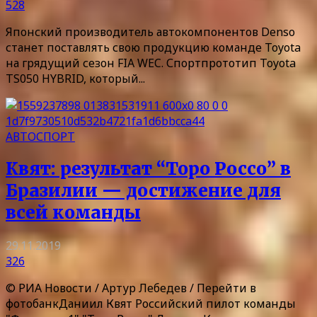
528
Японский производитель автокомпонентов Denso
станет поставлять свою продукцию команде Toyota
на грядущий сезон FIA WEC. Спортпрототип Toyota
TS050 HYBRID, который...
АВТОСПОРТ
Квят: результат “Торо Россо” в
Бразилии — достижение для
всей команды
29.11.2019
326
© РИА Новости / Артур Лебедев / Перейти в
фотобанкДаниил Квят Российский пилот команды